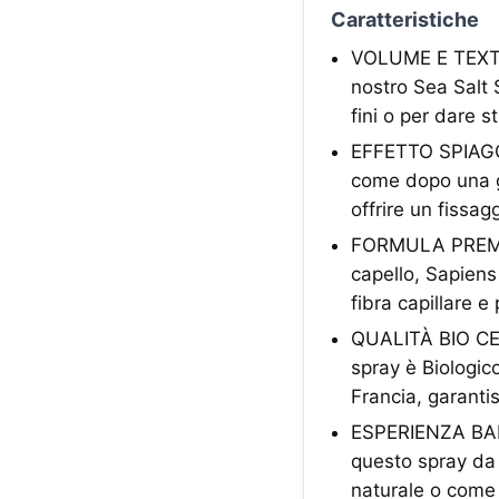
Caratteristiche
VOLUME E TEX
nostro Sea Salt 
fini o per dare s
EFFETTO SPIAG
come dopo una gi
offrire un fissag
FORMULA PREM
capello, Sapiens
fibra capillare e
QUALITÀ BIO C
spray è Biologic
Francia, garantis
ESPERIENZA B
questo spray da 
naturale o come 