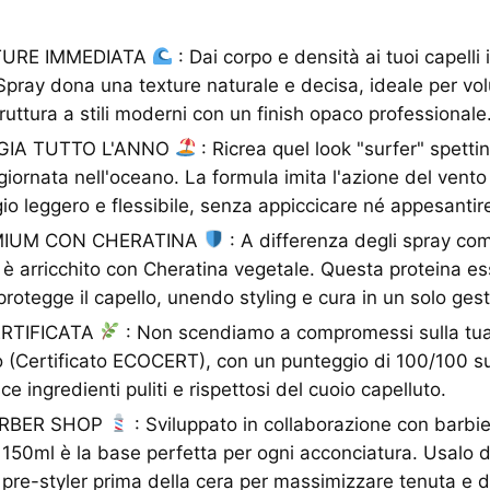
TURE IMMEDIATA
: Dai corpo e densità ai tuoi capelli i
Spray dona una texture naturale e decisa, ideale per vol
truttura a stili moderni con un finish opaco professionale
GIA TUTTO L'ANNO
: Ricrea quel look "surfer" spetti
ornata nell'oceano. La formula imita l'azione del vento 
gio leggero e flessibile, senza appiccicare né appesantir
IUM CON CHERATINA
: A differenza degli spray co
 è arricchito con Cheratina vegetale. Questa proteina ess
 protegge il capello, unendo styling e cura in un solo gest
ERTIFICATA
: Non scendiamo a compromessi sulla tua s
o (Certificato ECOCERT), con un punteggio di 100/100 su
ce ingredienti puliti e rispettosi del cuoio capelluto.
ARBER SHOP
: Sviluppato in collaborazione con barbier
150ml è la base perfetta per ogni acconciatura. Usalo d
pre-styler prima della cera per massimizzare tenuta e d