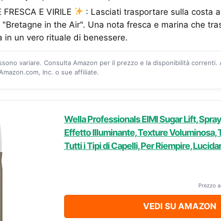
FRESCA E VIRILE
: Lasciati trasportare sulla costa a
 "Bretagne in the Air". Una nota fresca e marina che tra
a in un vero rituale di benessere.
ossono variare. Consulta Amazon per il prezzo e la disponibilità correnti.
mazon.com, Inc. o sue affiliate.
Wella Professionals EIMI Sugar Lift, Spr
Effetto Illuminante, Texture Voluminosa, 
Tutti i Tipi di Capelli, Per Riempire, Lucid
Prezzo a
VEDI SU AMAZON