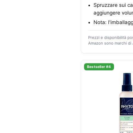
Spruzzare sui ca
aggiungere volume 
Nota: l'imballag
Prezzi e disponibilità p
Amazon sono marchi di A
Bestseller #4