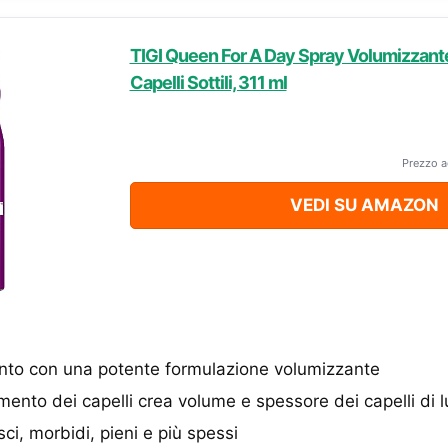
TIGI Queen For A Day Spray Volumizzant
Capelli Sottili, 311 ml
Prezzo a
VEDI SU AMAZON
nto con una potente formulazione volumizzante
mento dei capelli crea volume e spessore dei capelli di 
isci, morbidi, pieni e più spessi