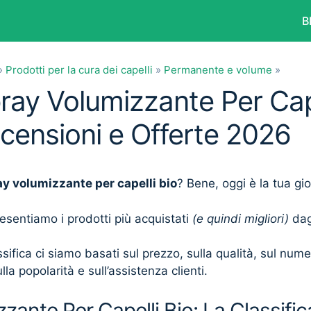
B
»
Prodotti per la cura dei capelli
»
Permanente e volume
»
pray Volumizzante Per Cape
ecensioni e Offerte 2026
y volumizzante per capelli bio
? Bene, oggi è la tua gi
presentiamo i prodotti più acquistati
(e quindi migliori)
dagl
sifica ci siamo basati sul prezzo, sulla qualità, sul num
lla popolarità e sull’assistenza clienti.
zante Per Capelli Bio: La Classific