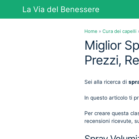
Vai
La Via del Benessere
al
contenuto
Home
»
Cura dei capelli
Miglior S
Prezzi, R
Sei alla ricerca di
spra
In questo articolo ti 
Per creare questa clas
recensioni ricevute, su
Spray Volumiz