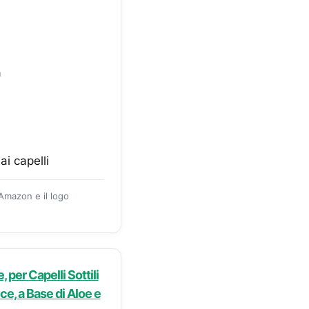
à
ai capelli
 Amazon e il logo
er Capelli Sottili
ce, a Base di Aloe e