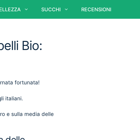
ELLEZZA
SUCCHI
RECENSIONI
lli Bio:
ornata fortunata!
i italiani.
ero e sulla media delle
a delle