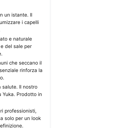
n un istante. Il
umizzare i capelli
.
nato e naturale
e del sale per
e.
muni che seccano il
enziale rinforza la
o.
alute. Il nostro
 Yuka. Prodotto in
i professionisti,
a solo per un look
efinizione.