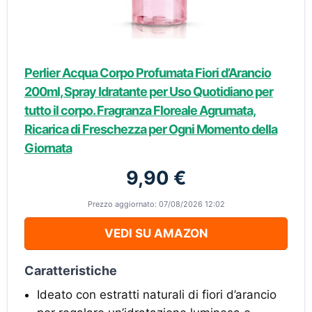
Perlier Acqua Corpo Profumata Fiori d’Arancio
200ml, Spray Idratante per Uso Quotidiano per
tutto il corpo. Fragranza Floreale Agrumata,
Ricarica di Freschezza per Ogni Momento della
Giornata
9,90 €
Prezzo aggiornato: 07/08/2026 12:02
VEDI SU AMAZON
Caratteristiche
Ideato con estratti naturali di fiori d’arancio