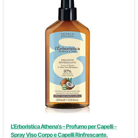
L'Erboristica Athena's – Profumo per Capelli -
Spray Viso Corpo e Capelli Rinfrescante,