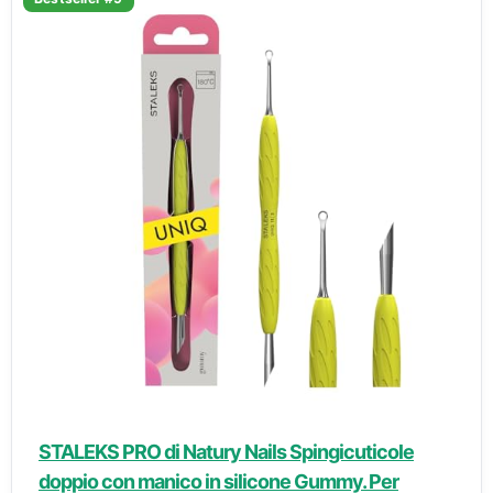
STALEKS PRO di Natury Nails Spingicuticole
doppio con manico in silicone Gummy. Per