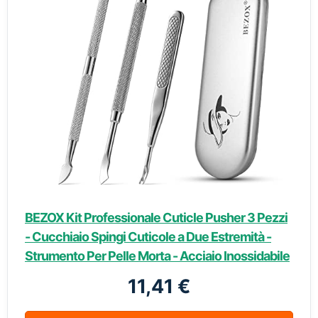
BEZOX Kit Professionale Cuticle Pusher 3 Pezzi
- Cucchiaio Spingi Cuticole a Due Estremità -
Strumento Per Pelle Morta - Acciaio Inossidabile
11,41 €