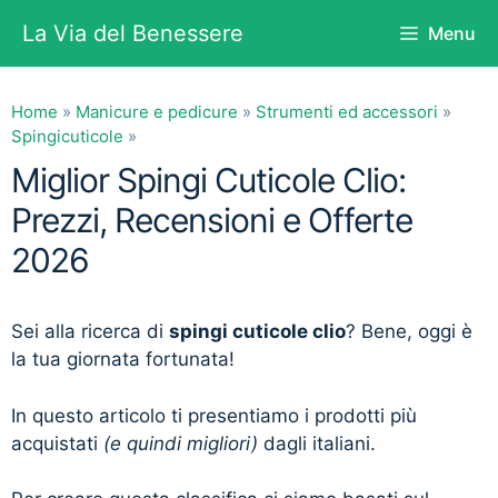
Vai
La Via del Benessere
Menu
al
contenuto
Home
»
Manicure e pedicure
»
Strumenti ed accessori
»
Spingicuticole
»
Miglior Spingi Cuticole Clio:
Prezzi, Recensioni e Offerte
2026
Sei alla ricerca di
spingi cuticole clio
? Bene, oggi è
la tua giornata fortunata!
In questo articolo ti presentiamo i prodotti più
acquistati
(e quindi migliori)
dagli italiani.