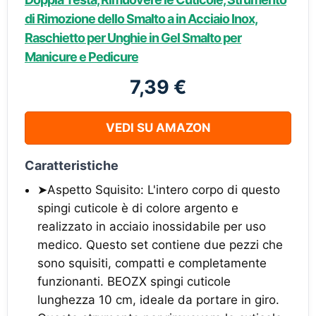
di Rimozione dello Smalto a in Acciaio Inox,
Raschietto per Unghie in Gel Smalto per
Manicure e Pedicure
7,39 €
VEDI SU AMAZON
Caratteristiche
➤Aspetto Squisito: L'intero corpo di questo
spingi cuticole è di colore argento e
realizzato in acciaio inossidabile per uso
medico. Questo set contiene due pezzi che
sono squisiti, compatti e completamente
funzionanti. BEOZX spingi cuticole
lunghezza 10 cm, ideale da portare in giro.