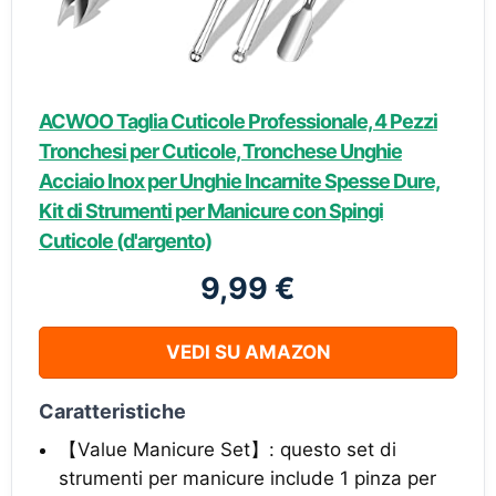
ACWOO Taglia Cuticole Professionale, 4 Pezzi
Tronchesi per Cuticole, Tronchese Unghie
Acciaio Inox per Unghie Incarnite Spesse Dure,
Kit di Strumenti per Manicure con Spingi
Cuticole (d'argento)
9,99 €
VEDI SU AMAZON
Caratteristiche
【Value Manicure Set】: questo set di
strumenti per manicure include 1 pinza per