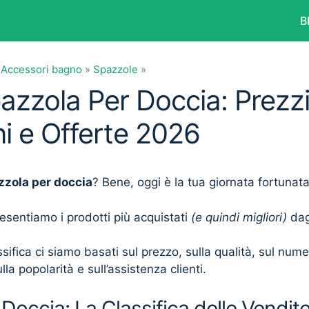
B
»
Accessori bagno
»
Spazzole
»
pazzola Per Doccia: Prezzi
i e Offerte 2026
zzola per doccia
? Bene, oggi è la tua giornata fortunata
presentiamo i prodotti più acquistati
(e quindi migliori)
dagl
sifica ci siamo basati sul prezzo, sulla qualità, sul num
lla popolarità e sull’assistenza clienti.
Doccia: La Classifica delle Vendit