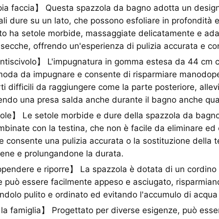
ia faccia】 Questa spazzola da bagno adotta un design 
ali dure su un lato, che possono esfoliare in profondità 
lato ha setole morbide, massaggiate delicatamente e adatt
secche, offrendo un'esperienza di pulizia accurata e co
tiscivolo】 L'impugnatura in gomma estesa da 44 cm 
omoda da impugnare e consente di risparmiare manodop
ti difficili da raggiungere come la parte posteriore, alle
rnendo una presa salda anche durante il bagno anche qu
ole】 Le setole morbide e dure della spazzola da bagn
binate con la testina, che non è facile da eliminare ed è
e consente una pulizia accurata o la sostituzione della t
iene e prolungandone la durata.
ndere e riporre】 La spazzola è dotata di un cordino 
e può essere facilmente appeso e asciugato, risparmian
dolo pulito e ordinato ed evitando l'accumulo di acqua
la famiglia】 Progettato per diverse esigenze, può esser