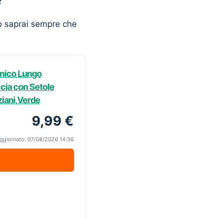
o saprai sempre che
anico Lungo
cia con Setole
ziani,Verde
9,99 €
ggiornato: 07/08/2026 14:36