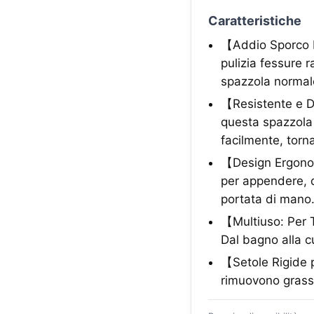
Caratteristiche
【Addio Sporco N
pulizia fessure 
spazzola normal
【Resistente e Du
questa spazzola 
facilmente, tor
【Design Ergonomi
per appendere, q
portata di mano
【Multiuso: Per T
Dal bagno alla cu
【Setole Rigide p
rimuovono grasso 