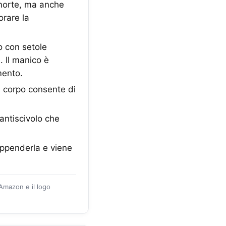
 morte, ma anche
orare la
o con setole
. Il manico è
mento.
 corpo consente di
antiscivolo che
 appenderla e viene
 Amazon e il logo