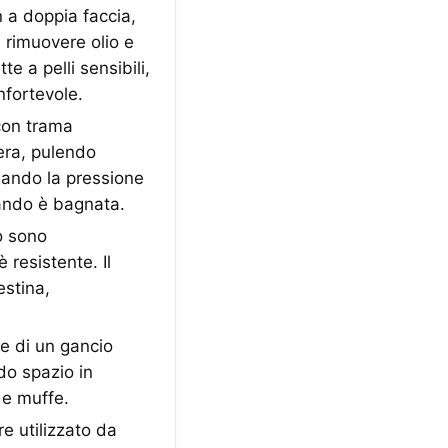
a doppia faccia,
e rimuovere olio e
e a pelli sensibili,
nfortevole.
con trama
era, pulendo
viando la pressione
ando è bagnata.
o sono
 resistente. Il
estina,
e di un gancio
do spazio in
 e muffe.
e utilizzato da