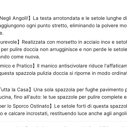
egli Angoli!】La testa arrotondata e le setole lunghe d
raggiungono ogni punto stretto, eliminando la polvere mo
e.
revole】Realizzata con morsetto in acciaio inox e setole 
per pulire doccia non arrugginisce e non perde le setole
nando come nuova.
co e Pratico】Il manico antiscivolare riduce l'affaticam
uesta spazzola pulizia doccia si riporne in modo ordina
.
utta la Casa】Una sola spazzola per fughe pavimento per
cina, fino all'auto: le tue spazzole per pulire complete e
er lo Sporco Ostinato】Le setole forti di questa spazzol
e calcare incrostati, restituendo luce anche agli angoli pi