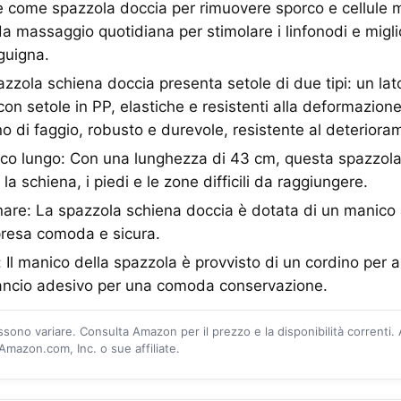
le come spazzola doccia per rimuovere sporco e cellule
 massaggio quotidiana per stimolare i linfonodi e migli
guigna.
azzola schiena doccia presenta setole di due tipi: un lat
o con setole in PP, elastiche e resistenti alla deformazione
gno di faggio, robusto e durevole, resistente al deteriora
co lungo: Con una lunghezza di 43 cm, questa spazzola
 la schiena, i piedi e le zone difficili da raggiungere.
are: La spazzola schiena doccia è dotata di un manico 
presa comoda e sicura.
e: Il manico della spazzola è provvisto di un cordino per
gancio adesivo per una comoda conservazione.
ossono variare. Consulta Amazon per il prezzo e la disponibilità correnti.
mazon.com, Inc. o sue affiliate.