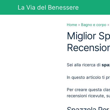
Vai
La Via del Benessere
al
contenuto
Home
»
Bagno e corpo
Miglior S
Recension
Sei alla ricerca di
spa
In questo articolo ti 
Per creare questa clas
recensioni ricevute, su
Spazzola Per 