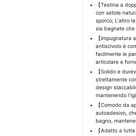
【Testina a dopp
con setole natur
sporco; L'altro 
sia bagnate che 
【Impugnatura an
antiscivolo è c
facilmente le par
articolare e fo
【Solido e durev
strettamente com
design staccabil
mantenendo l'ig
【Comodo da appe
autoadesivo, ch
bagno, mantenen
【Adatto a tutta 