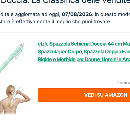
ndite è aggiornata ad oggi,
07/08/2026
. In questo mod
stare è effettivamente il meglio che puoi trovare.
elzle Spazzola Schiena Doccia,44 cm M
Spazzola per Corpo, Spazzola Doppia Fac
Rigide e Morbide per Donne, Uomini e An
Prezzo a
VEDI SU AMAZON