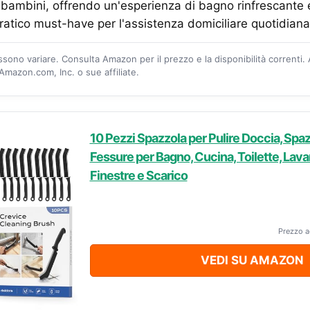
bambini, offrendo un'esperienza di bagno rinfrescante 
atico must-have per l'assistenza domiciliare quotidiana
ossono variare. Consulta Amazon per il prezzo e la disponibilità correnti.
mazon.com, Inc. o sue affiliate.
10 Pezzi Spazzola per Pulire Doccia, Spaz
Fessure per Bagno, Cucina, Toilette, Lav
Finestre e Scarico
Prezzo a
VEDI SU AMAZON