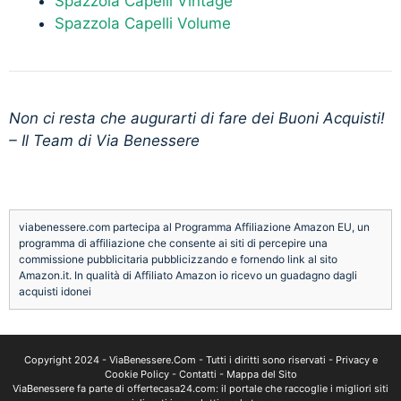
Spazzola Capelli Vintage
Spazzola Capelli Volume
Non ci resta che augurarti di fare dei Buoni Acquisti!
– Il Team di Via Benessere
viabenessere.com partecipa al Programma Affiliazione Amazon EU, un
programma di affiliazione che consente ai siti di percepire una
commissione pubblicitaria pubblicizzando e fornendo link al sito
Amazon.it. In qualità di Affiliato Amazon io ricevo un guadagno dagli
acquisti idonei
Copyright 2024 -
ViaBenessere.Com
- Tutti i diritti sono riservati -
Privacy e
Cookie Policy
-
Contatti
-
Mappa del Sito
ViaBenessere fa parte di
offertecasa24.com
: il portale che raccoglie i migliori siti