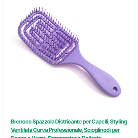
Brencco Spazzola Districante per Capelli, Styling
Ventilata Curva Professionale, Scioglinodi per