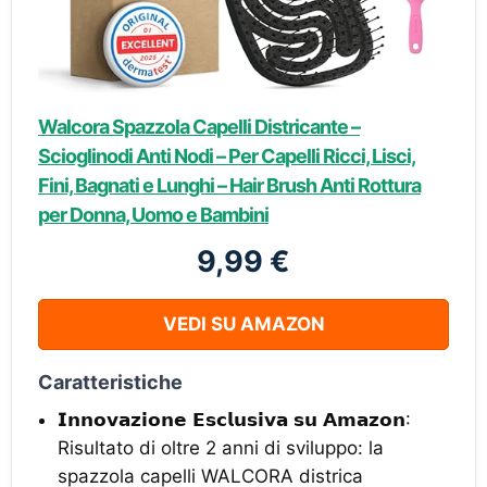
Walcora Spazzola Capelli Districante –
Scioglinodi Anti Nodi – Per Capelli Ricci, Lisci,
Fini, Bagnati e Lunghi – Hair Brush Anti Rottura
per Donna, Uomo e Bambini
9,99 €
VEDI SU AMAZON
Caratteristiche
𝗜𝗻𝗻𝗼𝘃𝗮𝘇𝗶𝗼𝗻𝗲 𝗘𝘀𝗰𝗹𝘂𝘀𝗶𝘃𝗮 𝘀𝘂 𝗔𝗺𝗮𝘇𝗼𝗻:
Risultato di oltre 2 anni di sviluppo: la
spazzola capelli WALCORA districa