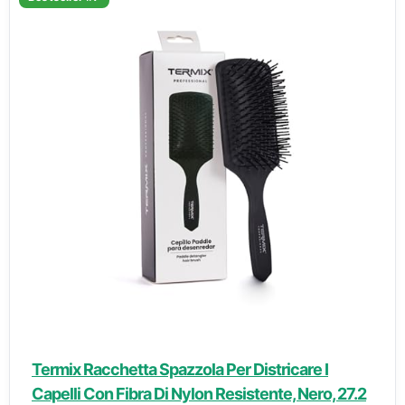
Termix Racchetta Spazzola Per Districare I
Capelli Con Fibra Di Nylon Resistente, Nero, ‎27.2