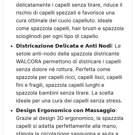
delicatamente i capelli senza tirare, riduce il
rischio di capelli spezzati e favorisce una
cura ottimale del cuoio capelluto. Ideale
come spazzola capelli, hair brush e spazzola
scioglinodi per ogni tipo di capello.
𝗗𝗶𝘀𝘁𝗿𝗶𝗰𝗮𝘇𝗶𝗼𝗻𝗲 𝗗𝗲𝗹𝗶𝗰𝗮𝘁𝗮 𝗲 𝗔𝗻𝘁𝗶 𝗡𝗼𝗱𝗶: Le
setole anti-nodo della spazzola districante
WALCORA permettono di districare i capelli
senza dolore né rottura. Perfetta come
spazzola per capelli ricci, capelli lisci, capelli
fini e fragili, spazzola capelli lunghi e
spazzola bambini senza tirare. La scelta
ideale per una cura dei capelli senza stress.
𝗗𝗲𝘀𝗶𝗴𝗻 𝗘𝗿𝗴𝗼𝗻𝗼𝗺𝗶𝗰𝗼 𝗰𝗼𝗻 𝗠𝗮𝘀𝘀𝗮𝗴𝗴𝗶𝗼:
Grazie al design 3D ergonomico, la spazzola
capelli si adatta perfettamente alla mano,
stimola la circolazione sanguigna e aiuta a