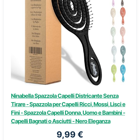
Ninabella Spazzola Capelli Districante Senza
Tirare - Spazzola per Capelli Ricci, Mossi, Lisci e
Fini - Spazzola Capelli Donna, Uomo e Bambini -
Capelli Bagnati o Asciutti - Nero Eleganza
9,99 €