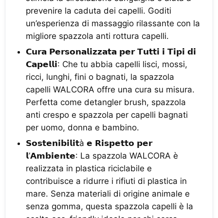
prevenire la caduta dei capelli. Goditi
un’esperienza di massaggio rilassante con la
migliore spazzola anti rottura capelli.
𝗖𝘂𝗿𝗮 𝗣𝗲𝗿𝘀𝗼𝗻𝗮𝗹𝗶𝘇𝘇𝗮𝘁𝗮 𝗽𝗲𝗿 𝗧𝘂𝘁𝘁𝗶 𝗶 𝗧𝗶𝗽𝗶 𝗱𝗶
𝗖𝗮𝗽𝗲𝗹𝗹𝗶: Che tu abbia capelli lisci, mossi,
ricci, lunghi, fini o bagnati, la spazzola
capelli WALCORA offre una cura su misura.
Perfetta come detangler brush, spazzola
anti crespo e spazzola per capelli bagnati
per uomo, donna e bambino.
𝗦𝗼𝘀𝘁𝗲𝗻𝗶𝗯𝗶𝗹𝗶𝘁à 𝗲 𝗥𝗶𝘀𝗽𝗲𝘁𝘁𝗼 𝗽𝗲𝗿
𝗹’𝗔𝗺𝗯𝗶𝗲𝗻𝘁𝗲: La spazzola WALCORA è
realizzata in plastica riciclabile e
contribuisce a ridurre i rifiuti di plastica in
mare. Senza materiali di origine animale e
senza gomma, questa spazzola capelli è la