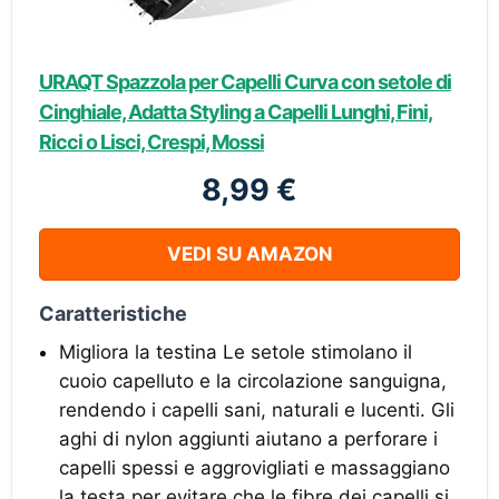
URAQT Spazzola per Capelli Curva con setole di
Cinghiale, Adatta Styling a Capelli Lunghi, Fini,
Ricci o Lisci, Crespi, Mossi
8,99 €
VEDI SU AMAZON
Caratteristiche
Migliora la testina Le setole stimolano il
cuoio capelluto e la circolazione sanguigna,
rendendo i capelli sani, naturali e lucenti. Gli
aghi di nylon aggiunti aiutano a perforare i
capelli spessi e aggrovigliati e massaggiano
la testa per evitare che le fibre dei capelli si