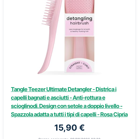
Tangle Teezer Ultimate Detangler - Districa i
capelli bagnati e asciutti - Anti-rottura e
scioglinodi. Design con setole a doppio livello -
Spazzola adatta a tutti i tipi di capelli - Rosa Cipria
15,90 €