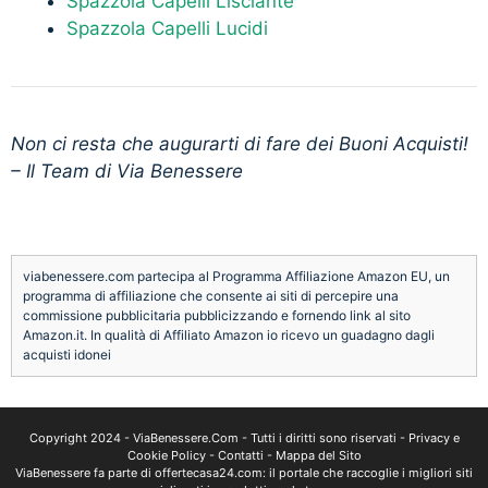
Spazzola Capelli Lisciante
Spazzola Capelli Lucidi
Non ci resta che augurarti di fare dei Buoni Acquisti!
– Il Team di Via Benessere
viabenessere.com partecipa al Programma Affiliazione Amazon EU, un
programma di affiliazione che consente ai siti di percepire una
commissione pubblicitaria pubblicizzando e fornendo link al sito
Amazon.it. In qualità di Affiliato Amazon io ricevo un guadagno dagli
acquisti idonei
Copyright 2024 -
ViaBenessere.Com
- Tutti i diritti sono riservati -
Privacy e
Cookie Policy
-
Contatti
-
Mappa del Sito
ViaBenessere fa parte di
offertecasa24.com
: il portale che raccoglie i migliori siti