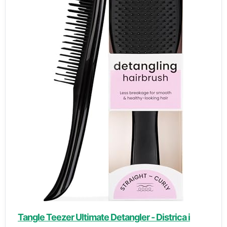
Tangle Teezer Ultimate Detangler - Districa i