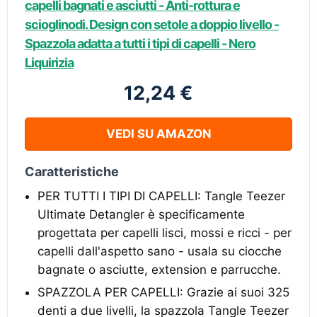
capelli bagnati e asciutti - Anti-rottura e
scioglinodi. Design con setole a doppio livello -
Spazzola adatta a tutti i tipi di capelli - Nero
Liquirizia
12,24 €
VEDI SU AMAZON
Caratteristiche
PER TUTTI I TIPI DI CAPELLI: Tangle Teezer
Ultimate Detangler è specificamente
progettata per capelli lisci, mossi e ricci - per
capelli dall'aspetto sano - usala su ciocche
bagnate o asciutte, extension e parrucche.
SPAZZOLA PER CAPELLI: Grazie ai suoi 325
denti a due livelli, la spazzola Tangle Teezer