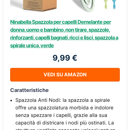
Ninabella Spazzola per capelli Demelante per
donna, uomo e bambino, non tirare, spazzole,
rinforzanti, capelli bagnati, ricci e lisci, spazzola a
spirale unica, verde
9,99 €
VEDI SU AMAZON
Caratteristiche
Spazzola Anti Nodi: la spazzola a spirale
offre una spazzolatura morbida e indolore
senza spezzare i capelli, grazie alla sua
capacità di districare i nodi più ostinati. La