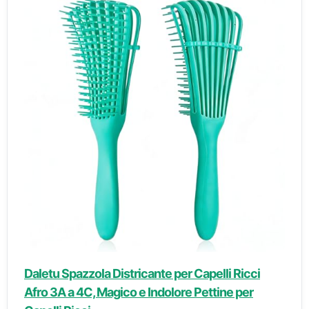
Daletu Spazzola Districante per Capelli Ricci
Afro 3A a 4C, Magico e Indolore Pettine per