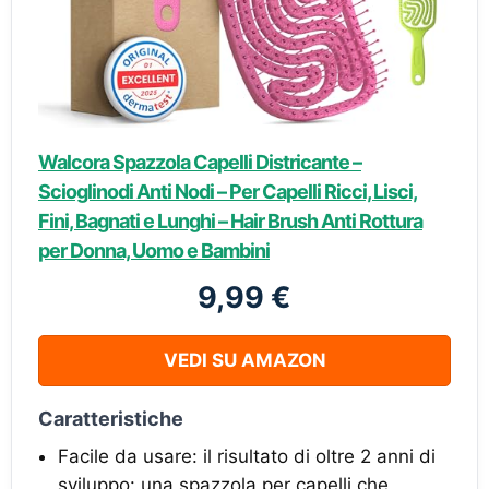
Walcora Spazzola Capelli Districante –
Scioglinodi Anti Nodi – Per Capelli Ricci, Lisci,
Fini, Bagnati e Lunghi – Hair Brush Anti Rottura
per Donna, Uomo e Bambini
9,99 €
VEDI SU AMAZON
Caratteristiche
Facile da usare: il risultato di oltre 2 anni di
sviluppo: una spazzola per capelli che