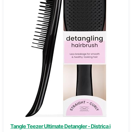
Tangle Teezer Ultimate Detangler - Districa i