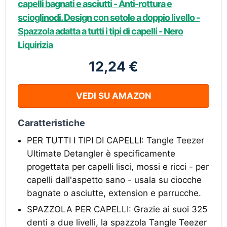
capelli bagnati e asciutti - Anti-rottura e
scioglinodi. Design con setole a doppio livello -
Spazzola adatta a tutti i tipi di capelli - Nero
Liquirizia
12,24 €
VEDI SU AMAZON
Caratteristiche
PER TUTTI I TIPI DI CAPELLI: Tangle Teezer
Ultimate Detangler è specificamente
progettata per capelli lisci, mossi e ricci - per
capelli dall'aspetto sano - usala su ciocche
bagnate o asciutte, extension e parrucche.
SPAZZOLA PER CAPELLI: Grazie ai suoi 325
denti a due livelli, la spazzola Tangle Teezer