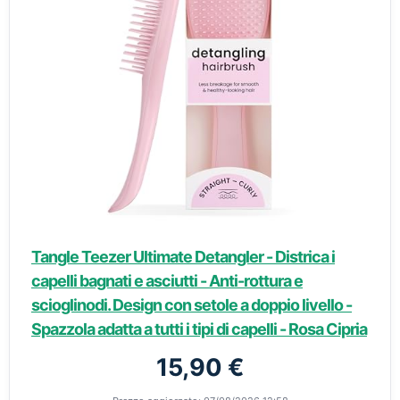
Tangle Teezer Ultimate Detangler - Districa i
capelli bagnati e asciutti - Anti-rottura e
scioglinodi. Design con setole a doppio livello -
Spazzola adatta a tutti i tipi di capelli - Rosa Cipria
15,90 €