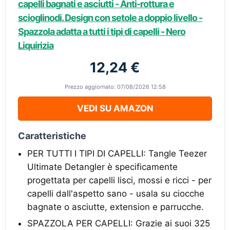
capelli bagnati e asciutti - Anti-rottura e
scioglinodi. Design con setole a doppio livello -
Spazzola adatta a tutti i tipi di capelli - Nero
Liquirizia
12,24 €
Prezzo aggiornato: 07/08/2026 12:58
VEDI SU AMAZON
Caratteristiche
PER TUTTI I TIPI DI CAPELLI: Tangle Teezer
Ultimate Detangler è specificamente
progettata per capelli lisci, mossi e ricci - per
capelli dall'aspetto sano - usala su ciocche
bagnate o asciutte, extension e parrucche.
SPAZZOLA PER CAPELLI: Grazie ai suoi 325