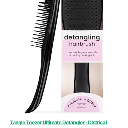
Tangle Teezer Ultimate Detangler - Districa i