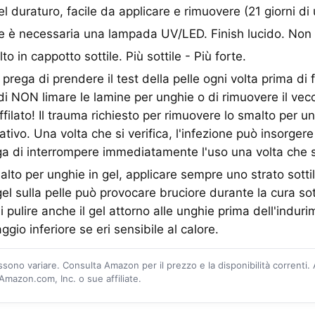
l duraturo, facile da applicare e rimuovere (21 giorni di 
ne è necessaria una lampada UV/LED. Finish lucido. Non s
to in cappotto sottile. Più sottile - Più forte.
rega di prendere il test della pelle ogni volta prima di 
a di NON limare le lamine per unghie o di rimuovere il ve
ilato! Il trauma richiesto per rimuovere lo smalto per un
cativo. Una volta che si verifica, l'infezione può insorger
ga di interrompere immediatamente l'uso una volta che s
lto per unghie in gel, applicare sempre uno strato sottil
l sulla pelle può provocare bruciore durante la cura s
i pulire anche il gel attorno alle unghie prima dell'indu
io inferiore se eri sensibile al calore.
ossono variare. Consulta Amazon per il prezzo e la disponibilità correnti.
mazon.com, Inc. o sue affiliate.