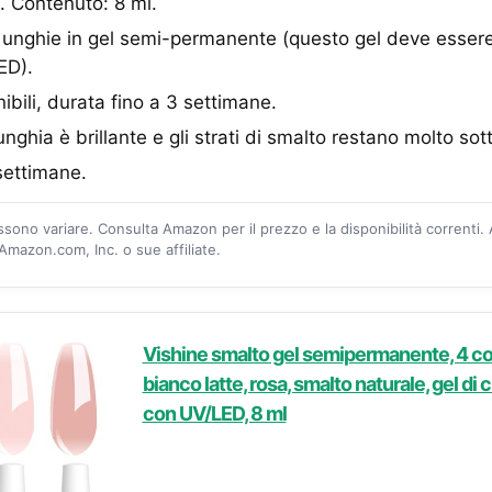
. Contenuto: 8 ml.
 unghie in gel semi-permanente (questo gel deve essere
ED).
ibili, durata fino a 3 settimane.
unghia è brillante e gli strati di smalto restano molto sotti
settimane.
ossono variare. Consulta Amazon per il prezzo e la disponibilità correnti.
mazon.com, Inc. o sue affiliate.
Vishine smalto gel semipermanente, 4 col
bianco latte, rosa, smalto naturale, gel di c
con UV/LED, 8 ml