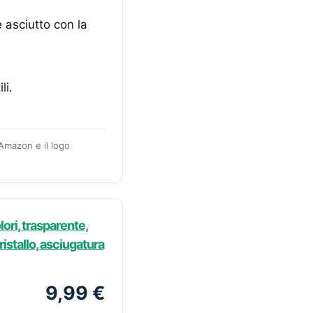
 asciutto con la
li.
 Amazon e il logo
ori, trasparente,
ristallo, asciugatura
9,99 €