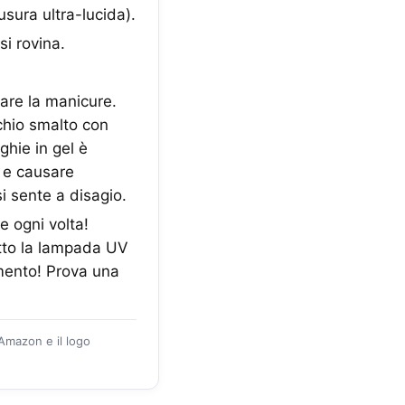
usura ultra-lucida).
i rovina.
fare la manicure.
cchio smalto con
ghie in gel è
e e causare
i sente a disagio.
e ogni volta!
otto la lampada UV
rimento! Prova una
 Amazon e il logo