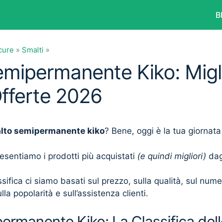
B
cure
»
Smalti
»
mipermanente Kiko: Migli
Offerte 2026
lto semipermanente kiko
? Bene, oggi è la tua giornata
presentiamo i prodotti più acquistati
(e quindi migliori)
dagl
sifica ci siamo basati sul prezzo, sulla qualità, sul num
lla popolarità e sull’assistenza clienti.
rmanente Kiko: La Classifica dell