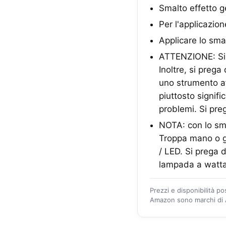
Smalto effetto ge
Per l'applicazio
Applicare lo smal
ATTENZIONE: Si p
Inoltre, si preg
uno strumento aff
piuttosto signifi
problemi. Si pre
NOTA: con lo sma
Troppa mano o ge
/ LED. Si prega d
lampada a wattagg
Prezzi e disponibilità p
Amazon sono marchi di A