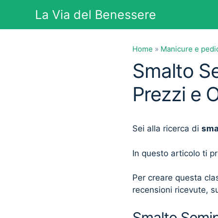
Vai
La Via del Benessere
al
contenuto
Home
»
Manicure e pedi
Smalto Se
Prezzi e 
Sei alla ricerca di
sma
In questo articolo ti 
Per creare questa clas
recensioni ricevute, su
Smalto Semipe