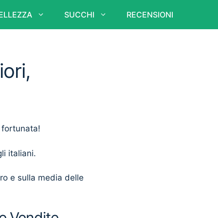
ELLEZZA
SUCCHI
RECENSIONI
ori,
 fortunata!
i italiani.
ero e sulla media delle
e Vendite