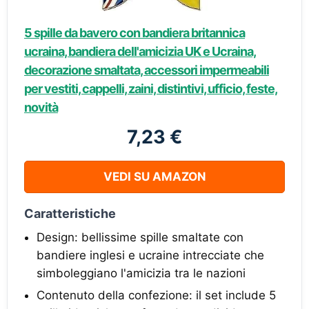
5 spille da bavero con bandiera britannica
ucraina, bandiera dell'amicizia UK e Ucraina,
decorazione smaltata, accessori impermeabili
per vestiti, cappelli, zaini, distintivi, ufficio, feste,
novità
7,23 €
VEDI SU AMAZON
Caratteristiche
Design: bellissime spille smaltate con
bandiere inglesi e ucraine intrecciate che
simboleggiano l'amicizia tra le nazioni
Contenuto della confezione: il set include 5