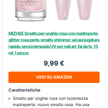
MIZHSE Smalto per unghie rosa con madreperla,
glitter, rosa perla, smalto shimmer, ad asciugatura
rapida, senza lampada UV, per nail art, fai da te, 15
ml, 1 pezzo
9,99 €
VEDI SU AMAZON
Caratteristiche
Smalto per unghie rosa con lucentezza
madreperla: nuovo smalto rosa. Ha una