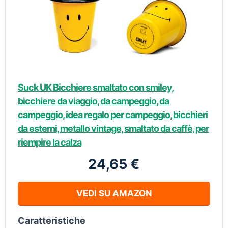
Suck UK Bicchiere smaltato con smiley,
bicchiere da viaggio, da campeggio, da
campeggio, idea regalo per campeggio, bicchieri
da esterni, metallo vintage, smaltato da caffè, per
riempire la calza
24,65 €
VEDI SU AMAZON
Caratteristiche