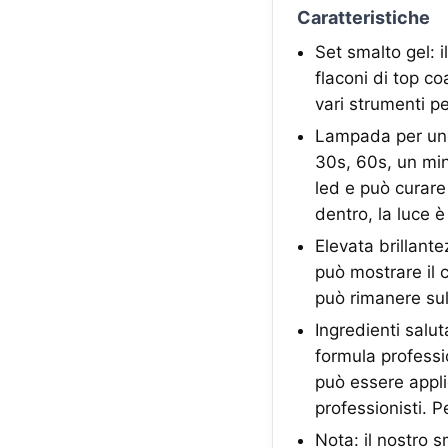
Caratteristiche
Set smalto gel: i
flaconi di top c
vari strumenti p
Lampada per ung
30s, 60s, un min
led e può curare
dentro, la luce 
Elevata brillante
può mostrare il 
può rimanere sull
Ingredienti salut
formula professi
può essere applic
professionisti. P
Nota: il nostro 