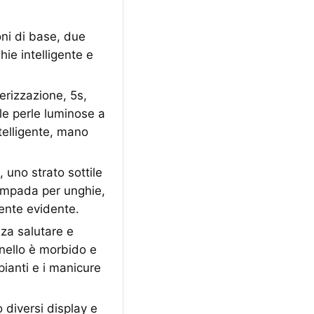
oni di base, due
ie intelligente e
rizzazione, 5s,
le perle luminose a
telligente, mano
 uno strato sottile
lampada per unghie,
mente evidente.
nza salutare e
nnello è morbido e
pianti e i manicure
 diversi display e