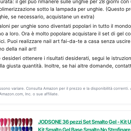
urata: il gel può rimanere sulle unghie per 28 giorni con
olimerizzazione sotto la lampada per unghie. (Questo p
ie, se necessario, acquistane un extra)
saloni per unghie sono diventati popolari in tutto il mon
o a loro. Ora è molto popolare acquistare il set di gel c
ici. Puoi realizzare nail art fai-da-te a casa senza uscire
o della nail art!
desideri ottenere i risultati desiderati, segui le istruzioni
la giusta quantità. Inoltre, se hai altre domande, contatt
ossono variare. Consulta Amazon per il prezzo e la disponibilità correnti.
mazon.com, Inc. o sue affiliate.
JODSONE 36 pezzi Set Smalto Gel - Kit U
Kit Smalto Gel Base Smalto No Strofinare