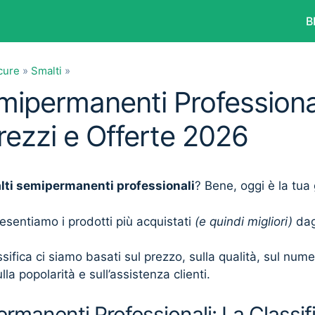
B
cure
»
Smalti
»
mipermanenti Professional
Prezzi e Offerte 2026
lti semipermanenti professionali
? Bene, oggi è la tua
presentiamo i prodotti più acquistati
(e quindi migliori)
dagl
sifica ci siamo basati sul prezzo, sulla qualità, sul num
lla popolarità e sull’assistenza clienti.
rmanenti Professionali: La Classifi