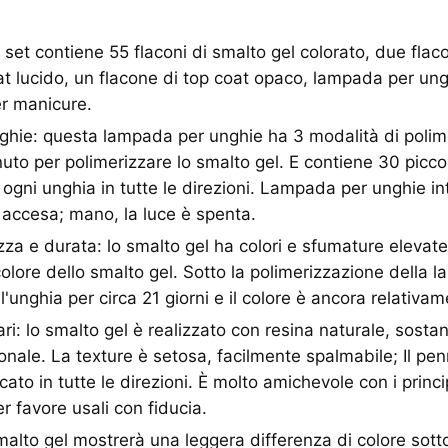
l set contiene 55 flaconi di smalto gel colorato, due flac
oat lucido, un flacone di top coat opaco, lampada per ungh
er manicure.
hie: questa lampada per unghie ha 3 modalità di polime
uto per polimerizzare lo smalto gel. E contiene 30 picco
 ogni unghia in tutte le direzioni. Lampada per unghie in
è accesa; mano, la luce è spenta.
zza e durata: lo smalto gel ha colori e sfumature elevate,
colore dello smalto gel. Sotto la polimerizzazione della 
'unghia per circa 21 giorni e il colore è ancora relativa
ari: lo smalto gel è realizzato con resina naturale, sosta
onale. La texture è setosa, facilmente spalmabile; Il pe
ato in tutte le direzioni. È molto amichevole con i princi
er favore usali con fiducia.
smalto gel mostrerà una leggera differenza di colore sotto