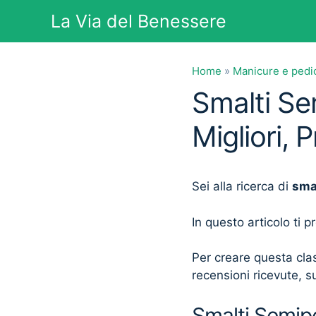
Vai
La Via del Benessere
al
contenuto
Home
»
Manicure e pedi
Smalti Se
Migliori, 
Sei alla ricerca di
sma
In questo articolo ti 
Per creare questa clas
recensioni ricevute, su
Smalti Semipe