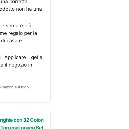
 una corretta
rodotto non ha una
do e sempre più
ome regalo per la
 di casa e
. Applicare il gel e
a il negozio in
 Amazon e il logo
nghie con 32 Colori
 Top coat opaco Set