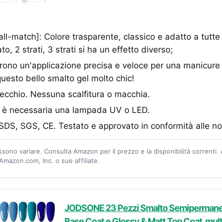
 all-match]: Colore trasparente, classico e adatto a tutte
to, 2 strati, 3 strati si ha un effetto diverso;
frono un'applicazione precisa e veloce per una manicure 
uesto bello smalto gel molto chic!
pecchio. Nessuna scalfitura o macchia.
ra è necessaria una lampada UV o LED.
MSDS, SGS, CE. Testato e approvato in conformità alle 
ossono variare. Consulta Amazon per il prezzo e la disponibilità correnti.
mazon.com, Inc. o sue affiliate.
JODSONE 23 Pezzi Smalto Semipermanen
Base Coat e Glossy & Matt Top Coat, mult