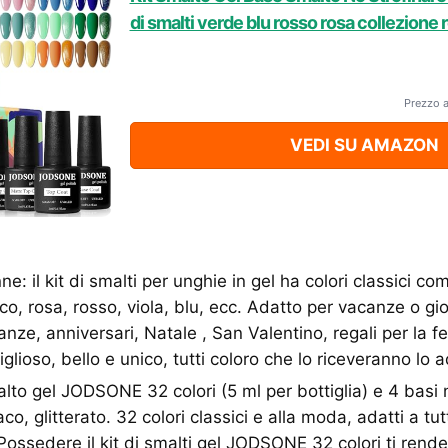
di smalti verde blu rosso rosa collezione 
Prezzo 
VEDI SU AMAZON
ne: il kit di smalti per unghie in gel ha colori classici 
co, rosa, rosso, viola, blu, ecc. Adatto per vacanze o gio
nze, anniversari, Natale , San Valentino, regali per la 
glioso, bello e unico, tutti coloro che lo riceveranno lo 
lto gel JODSONE 32 colori (5 ml per bottiglia) e 4 basi n
co, glitterato. 32 colori classici e alla moda, adatti a tut
 Possedere il kit di smalti gel JODSONE 32 colori ti rend