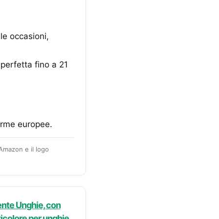
 le occasioni,
perfetta fino a 21
norme europee.
 Amazon e il logo
te Unghie, con
icolore per unghie