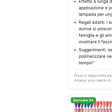
Effetto a lunga d
applicazione e p
lampada per ungh
Regali adatti: i 
donne si uniscon
famiglia e gli am
mostrare il fascin
Suggerimenti: se 
polimerizzare nel
tempo!"
Prezzi e disponibilità p
Amazon sono marchi di A
Bestseller #4