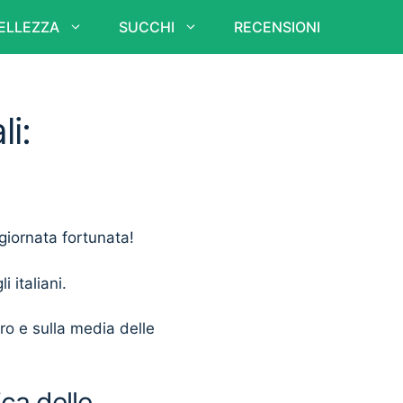
ELLEZZA
SUCCHI
RECENSIONI
i:
 giornata fortunata!
i italiani.
ero e sulla media delle
ca delle