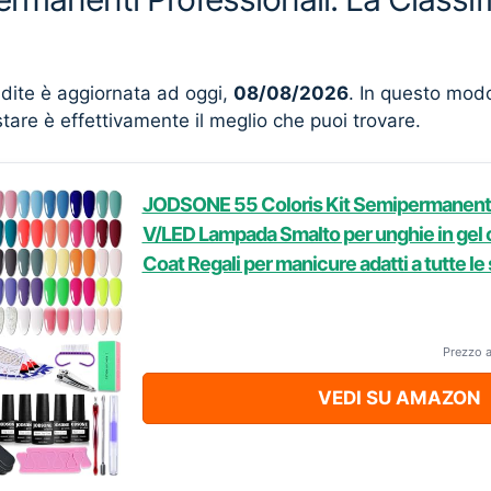
ndite è aggiornata ad oggi,
08/08/2026
. In questo mod
stare è effettivamente il meglio che puoi trovare.
JODSONE 55 Coloris Kit Semipermanent
V/LED Lampada Smalto per unghie in gel 
Coat Regali per manicure adatti a tutte le 
Prezzo 
VEDI SU AMAZON