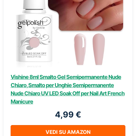
Vishine 8ml Smalto Gel Semipermanente Nude
Chiaro, Smalto per Unghie Semipermanente
Nude Chiaro UV LED Soak Off per Nail Art French
Manicure
4,99 €
VEDI SU AMAZON