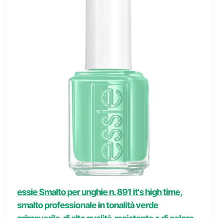
essie Smalto per unghie n. 891 it's high time,
smalto professionale in tonalità verde