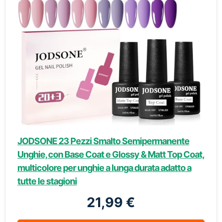
JODSONE 23 Pezzi Smalto Semipermanente
Unghie, con Base Coat e Glossy & Matt Top Coat,
multicolore per unghie a lunga durata adatto a
tutte le stagioni
21,99 €