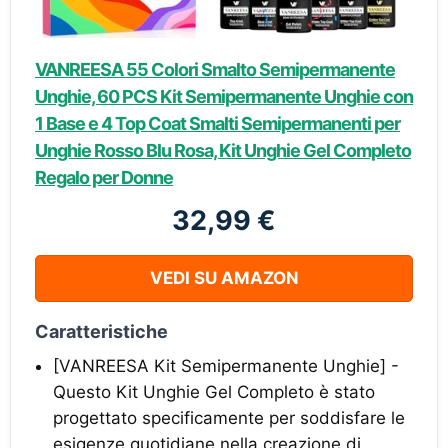
VANREESA 55 Colori Smalto Semipermanente
Unghie, 60 PCS Kit Semipermanente Unghie con
1 Base e 4 Top Coat Smalti Semipermanenti per
Unghie Rosso Blu Rosa, Kit Unghie Gel Completo
Regalo per Donne
32,99 €
VEDI SU AMAZON
Caratteristiche
[VANREESA Kit Semipermanente Unghie] -
Questo Kit Unghie Gel Completo è stato
progettato specificamente per soddisfare le
esigenze quotidiane nella creazione di