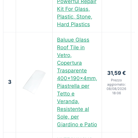
Powerful Repair
Kit For Glass,
Plastic, Stone,
Hard Plastics
Baluue Glass
Roof Tile in
Vetro,
Copertura
Trasparente
31,59 €
400×190×4mm,
Prezzo
3
aggiornato:
Piastrella per
08/08/2026
Tetto e
18:06
Veranda,
Resistente al
Sole, per
Giardino e Patio