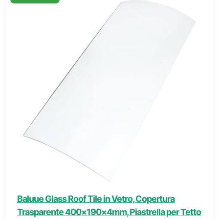
Baluue Glass Roof Tile in Vetro, Copertura
Trasparente 400×190×4mm, Piastrella per Tetto