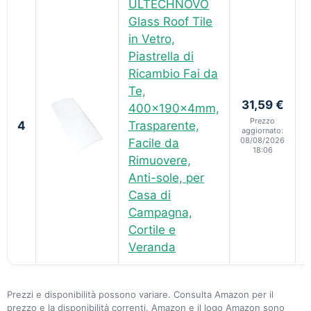
ULTECHNOVO
Glass Roof Tile
in Vetro,
Piastrella di
Ricambio Fai da
Te,
31,59 €
400x190x4mm,
Prezzo
4
Trasparente,
aggiornato:
08/08/2026
Facile da
18:06
Rimuovere,
Anti-sole, per
Casa di
Campagna,
Cortile e
Veranda
Prezzi e disponibilità possono variare. Consulta Amazon per il
prezzo e la disponibilità correnti. Amazon e il logo Amazon sono