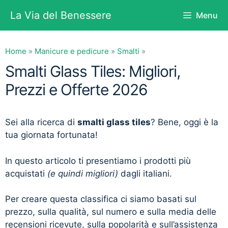
Vai
La Via del Benessere
Menu
al
contenuto
Home
»
Manicure e pedicure
»
Smalti
»
Smalti Glass Tiles: Migliori,
Prezzi e Offerte 2026
Sei alla ricerca di
smalti glass tiles
? Bene, oggi è la
tua giornata fortunata!
In questo articolo ti presentiamo i prodotti più
acquistati
(e quindi migliori)
dagli italiani.
Per creare questa classifica ci siamo basati sul
prezzo, sulla qualità, sul numero e sulla media delle
recensioni ricevute, sulla popolarità e sull’assistenza