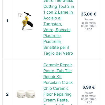
Vetro Tile Glass
Cutting Tool 2 in
1 con 2 Lame in
35,00 €
Acciaio al
Prezzo
1
aggiornato:
Tungsten,
08/08/2026
Vetro, Specchi,
18:06
Piastrelle,
Piastrelle
Smaltite per il
Taglio del Vetro
Ceramic Repair
Paste, Tub Tile
Repair Kit
Porcelain Crack
6,99 €
Chip Ceramic
Prezzo
2
Floor Repairing
aggiornato:
08/08/2026
Cream Paste,
18:06