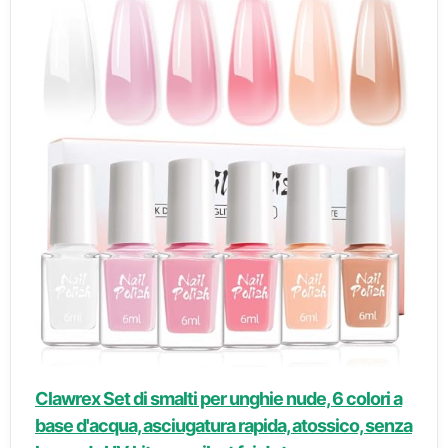
Clawrex Set di smalti per unghie nude, 6 colori a
base d'acqua, asciugatura rapida, atossico, senza