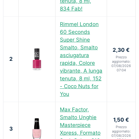
tenuta, 8 ml,
834 Fab!
Rimmel London
60 Seconds
Super Shine
Smalto, Smalto
2,30 €
asciugatura
Prezzo
2
aggiornato:
rapida, Colore
07/08/2026
vibrante, A lunga
07:04
tenuta, 8 ml, 152
- Coco Nuts for
You
Max Factor,
Smalto Unghie
1,50 €
Masterpiece
Prezzo
3
aggiornato:
Xpress, Formato
07/08/2026