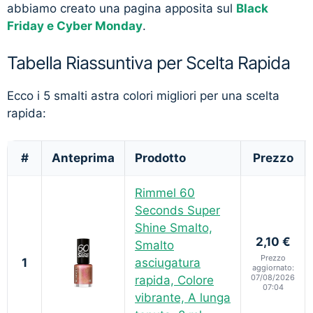
abbiamo creato una pagina apposita sul
Black
Friday e Cyber Monday
.
Tabella Riassuntiva per Scelta Rapida
Ecco i 5 smalti astra colori migliori per una scelta
rapida:
#
Anteprima
Prodotto
Prezzo
Rimmel 60
Seconds Super
Shine Smalto,
2,10 €
Smalto
Prezzo
1
asciugatura
aggiornato:
07/08/2026
rapida, Colore
07:04
vibrante, A lunga