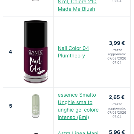
8 ml, Colore 210
07:04
Made Me Blush
3,99 €
Nail Color 04
Prezzo
4
aggiornato:
Plumtheory
07/08/2026
07:04
essence Smalto
2,65 €
Unghie smalto
Prezzo
5
aggiornato:
unghie gel colore
07/08/2026
intenso (8ml)
07:04
5,96 €
Astra Linea Mani