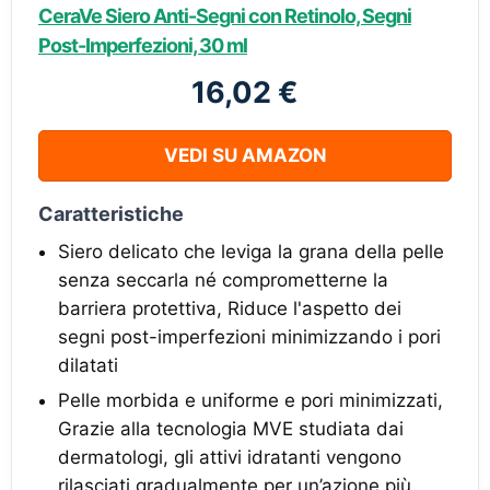
CeraVe Siero Anti-Segni con Retinolo, Segni
Post-Imperfezioni, 30 ml
16,02 €
VEDI SU AMAZON
Caratteristiche
Siero delicato che leviga la grana della pelle
senza seccarla né comprometterne la
barriera protettiva, Riduce l'aspetto dei
segni post-imperfezioni minimizzando i pori
dilatati
Pelle morbida e uniforme e pori minimizzati,
Grazie alla tecnologia MVE studiata dai
dermatologi, gli attivi idratanti vengono
rilasciati gradualmente per un’azione più