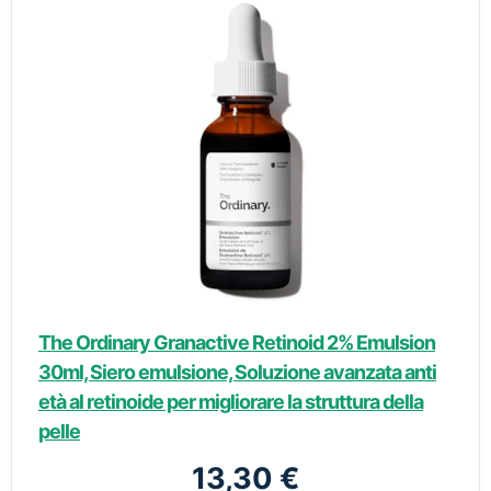
The Ordinary Granactive Retinoid 2% Emulsion
30ml, Siero emulsione, Soluzione avanzata anti
età al retinoide per migliorare la struttura della
pelle
13,30 €