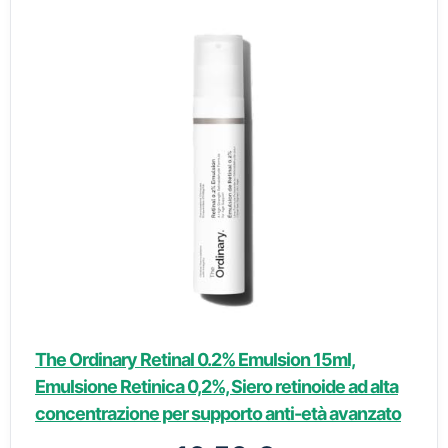
The Ordinary Retinal 0.2% Emulsion 15ml,
Emulsione Retinica 0,2%, Siero retinoide ad alta
concentrazione per supporto anti-età avanzato