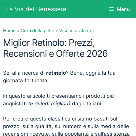
Vai
La Via del Benessere
Menu
al
contenuto
Home
»
Cura della pelle
»
Viso
»
Idratanti
»
Miglior Retinolo: Prezzi,
Recensioni e Offerte 2026
Sei alla ricerca di
retinolo
? Bene, oggi è la tua
giornata fortunata!
In questo articolo ti presentiamo i prodotti più
acquistati
(e quindi migliori)
dagli italiani.
Per creare questa classifica ci siamo basati sul
prezzo, sulla qualità, sul numero e sulla media delle
recensioni ricevute, sulla popolarità e sull’assistenza