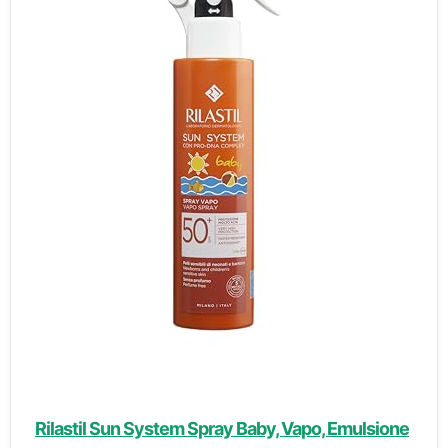
Rilastil Sun System Spray Baby, Vapo, Emulsione