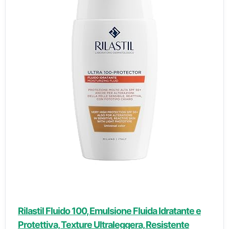
Rilastil Fluido 100, Emulsione Fluida Idratante e
Protettiva, Texture Ultraleggera, Resistente