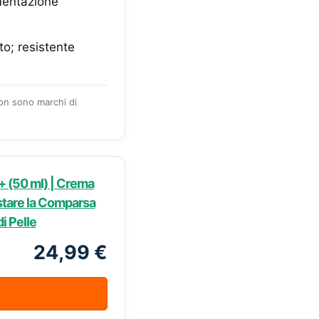
gmentazione
to; resistente
zon sono marchi di
+ (50 ml) | Crema
stare la Comparsa
di Pelle
24,99 €