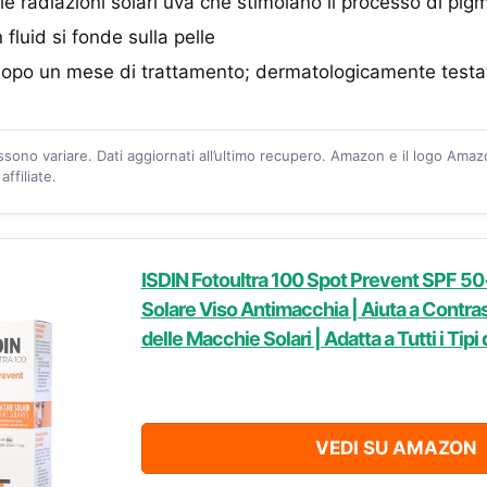
le radiazioni solari uva che stimolano il processo di pi
 fluid si fonde sulla pelle
li dopo un mese di trattamento; dermatologicamente testa
ossono variare. Dati aggiornati all’ultimo recupero. Amazon e il logo Ama
ffiliate.
ISDIN Fotoultra 100 Spot Prevent SPF 50
Solare Viso Antimacchia | Aiuta a Contra
delle Macchie Solari | Adatta a Tutti i Tipi 
VEDI SU AMAZON