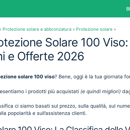
B
»
Protezione solare e abbronzatura
»
Protezione solare
»
otezione Solare 100 Viso:
i e Offerte 2026
tezione solare 100 viso
? Bene, oggi è la tua giornata fo
presentiamo i prodotti più acquistati
(e quindi migliori)
dagl
sifica ci siamo basati sul prezzo, sulla qualità, sul num
lla popolarità e sull’assistenza clienti.
lare 100 Viso: La Classifica delle 