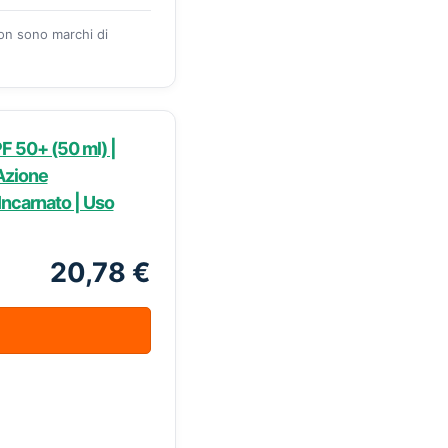
zon sono marchi di
F 50+ (50 ml) |
Azione
Incarnato | Uso
20,78 €