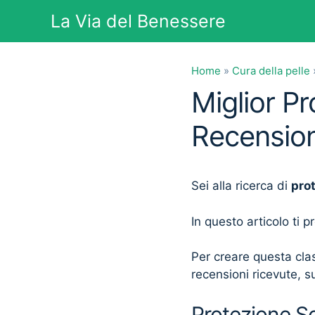
Vai
La Via del Benessere
al
contenuto
Home
»
Cura della pelle
Miglior Pr
Recension
Sei alla ricerca di
pro
In questo articolo ti 
Per creare questa clas
recensioni ricevute, su
Protezione So