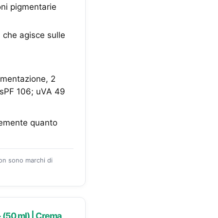
oni pigmentarie
 che agisce sulle
igmentazione, 2
; sPF 106; uVA 49
ntemente quanto
zon sono marchi di
 (50 ml) | Crema