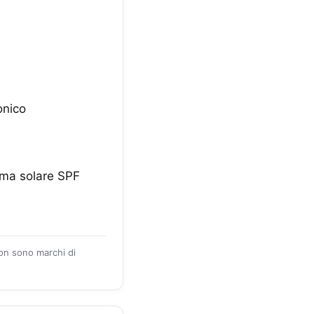
onico
ema solare SPF
zon sono marchi di