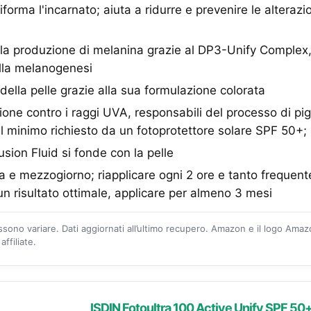
forma l'incarnato; aiuta a ridurre e prevenire le alterazi
 la produzione di melanina grazie al DP3-Unify Complex,
ella melanogenesi
della pelle grazie alla sua formulazione colorata
ione contro i raggi UVA, responsabili del processo di p
al minimo richiesto da un fotoprotettore solare SPF 50+
sion Fluid si fonde con la pelle
a e mezzogiorno; riapplicare ogni 2 ore e tanto freque
un risultato ottimale, applicare per almeno 3 mesi
ossono variare. Dati aggiornati all’ultimo recupero. Amazon e il logo Ama
ffiliate.
ISDIN Fotoultra 100 Active Unify SPF 50+