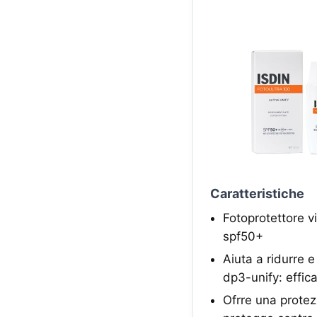
Caratteristiche
Fotoprotettore v
spf50+
Aiuta a ridurre 
dp3-unify: effic
Ofrre una protez