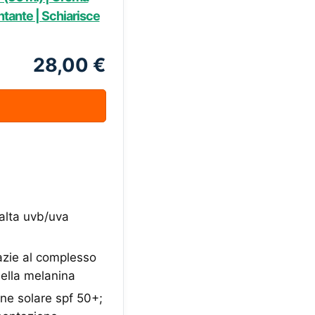
tante | Schiarisce
28,00 €
 alta uvb/uva
razie al complesso
della melanina
one solare spf 50+;