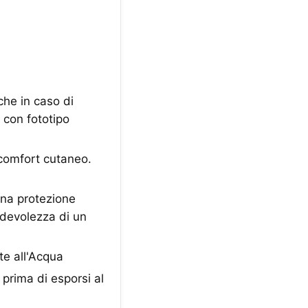
che in caso di
i con fototipo
comfort cutaneo.
 una protezione
adevolezza di un
e all'Acqua
rima di esporsi al