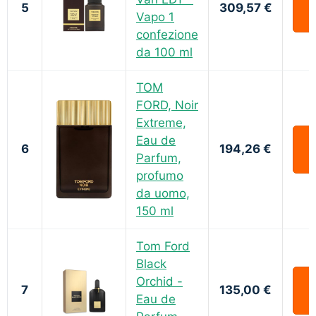
5
309,57 €
Vapo 1
confezione
da 100 ml
TOM
FORD, Noir
Extreme,
Eau de
6
194,26 €
Parfum,
profumo
da uomo,
150 ml
Tom Ford
Black
Orchid -
7
135,00 €
Eau de