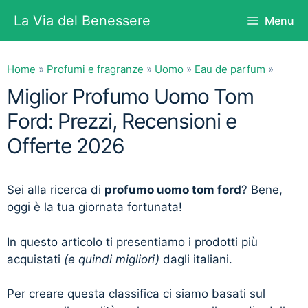
Vai
La Via del Benessere
Menu
al
contenuto
Home
»
Profumi e fragranze
»
Uomo
»
Eau de parfum
»
Miglior Profumo Uomo Tom
Ford: Prezzi, Recensioni e
Offerte 2026
Sei alla ricerca di
profumo uomo tom ford
? Bene,
oggi è la tua giornata fortunata!
In questo articolo ti presentiamo i prodotti più
acquistati
(e quindi migliori)
dagli italiani.
Per creare questa classifica ci siamo basati sul