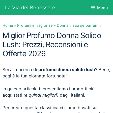
Vai
La Via del Benessere
Menu
al
contenuto
Home
»
Profumi e fragranze
»
Donna
»
Eau de parfum
»
Miglior Profumo Donna Solido
Lush: Prezzi, Recensioni e
Offerte 2026
Sei alla ricerca di
profumo donna solido lush
? Bene,
oggi è la tua giornata fortunata!
In questo articolo ti presentiamo i prodotti più
acquistati
(e quindi migliori)
dagli italiani.
Per creare questa classifica ci siamo basati sul