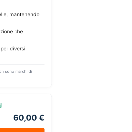
pelle, mantenendo
azione che
 per diversi
zon sono marchi di
l
60,00 €