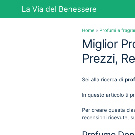
Vai
La Via del Benessere
al
contenuto
Home
»
Profumi e fragr
Miglior 
Prezzi, R
Sei alla ricerca di
pro
In questo articolo ti 
Per creare questa clas
recensioni ricevute, su
Profumo Donn