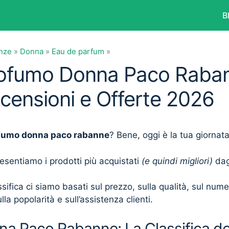
B
anze
»
Donna
»
Eau de parfum
»
Profumo Donna Paco Raba
ecensioni e Offerte 2026
fumo donna paco rabanne
? Bene, oggi è la tua giornat
presentiamo i prodotti più acquistati
(e quindi migliori)
dagl
sifica ci siamo basati sul prezzo, sulla qualità, sul num
lla popolarità e sull’assistenza clienti.
a Paco Rabanne: La Classifica del