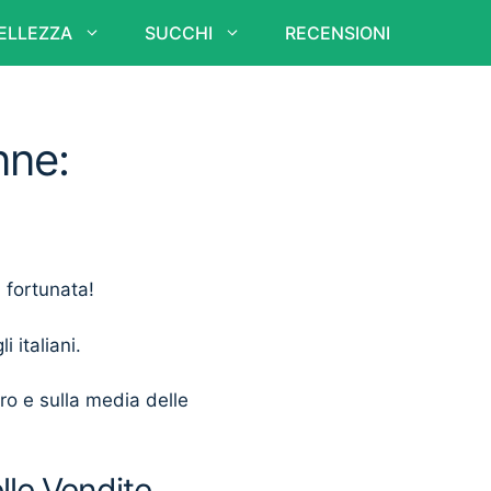
ELLEZZA
SUCCHI
RECENSIONI
nne:
a fortunata!
i italiani.
ero e sulla media delle
le Vendite