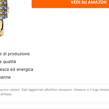
VEDI SU AMAZON
le di produzione
a qualità
resca ed energica
banne
ossono variare. Dati aggiornati all’ultimo recupero. Amazon e il logo Ama
ffiliate.