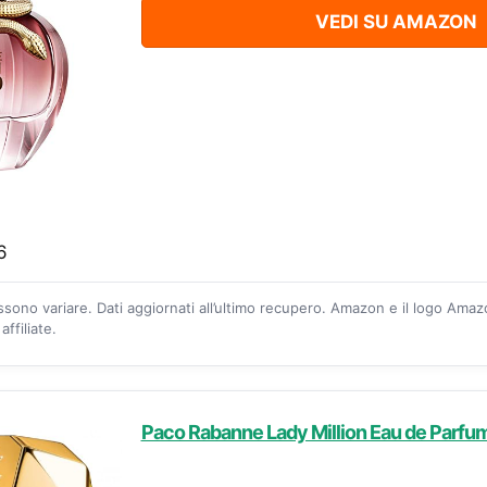
VEDI SU AMAZON
6
ossono variare. Dati aggiornati all’ultimo recupero. Amazon e il logo Ama
ffiliate.
Paco Rabanne Lady Million Eau de Parfum