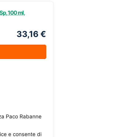
p, 100 ml,
33,16 €
anza Paco Rabanne
ice e consente di