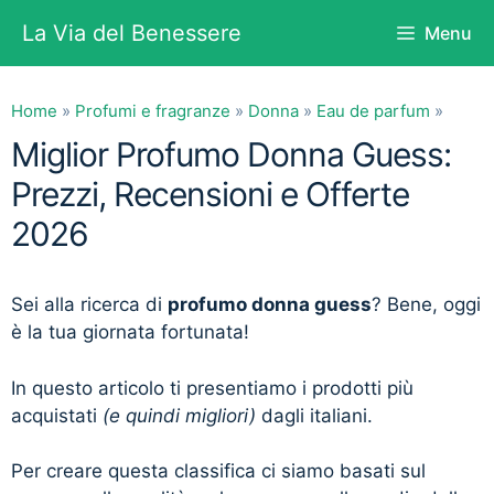
Vai
La Via del Benessere
Menu
al
contenuto
Home
»
Profumi e fragranze
»
Donna
»
Eau de parfum
»
Miglior Profumo Donna Guess:
Prezzi, Recensioni e Offerte
2026
Sei alla ricerca di
profumo donna guess
? Bene, oggi
è la tua giornata fortunata!
In questo articolo ti presentiamo i prodotti più
acquistati
(e quindi migliori)
dagli italiani.
Per creare questa classifica ci siamo basati sul