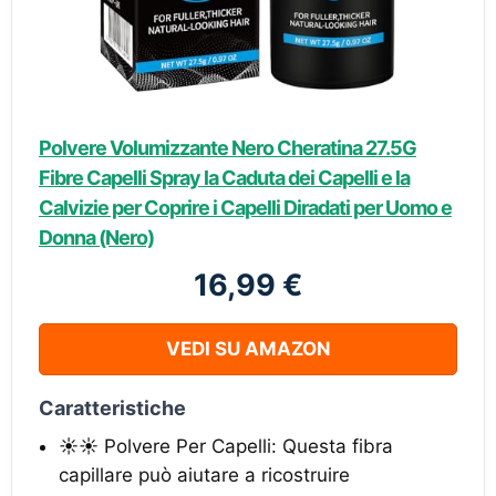
Polvere Volumizzante Nero Cheratina 27.5G
Fibre Capelli Spray la Caduta dei Capelli e la
Calvizie per Coprire i Capelli Diradati per Uomo e
Donna (Nero)
16,99 €
VEDI SU AMAZON
Caratteristiche
☀☀ Polvere Per Capelli: Questa fibra
capillare può aiutare a ricostruire