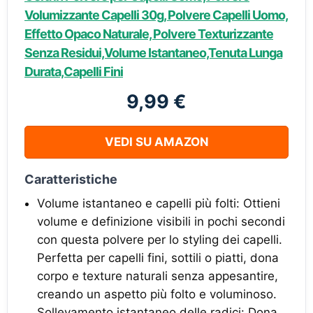
Volumizzante Capelli 30g, Polvere Capelli Uomo,
Effetto Opaco Naturale, Polvere Texturizzante
Senza Residui,Volume Istantaneo,Tenuta Lunga
Durata,Capelli Fini
9,99 €
VEDI SU AMAZON
Caratteristiche
Volume istantaneo e capelli più folti: Ottieni
volume e definizione visibili in pochi secondi
con questa polvere per lo styling dei capelli.
Perfetta per capelli fini, sottili o piatti, dona
corpo e texture naturali senza appesantire,
creando un aspetto più folto e voluminoso.
Sollevamento istantaneo delle radici: Dona