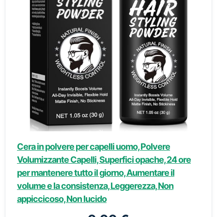
Cera in polvere per capelli uomo, Polvere
Volumizzante Capelli, Superfici opache, 24 ore
per mantenere tutto il giorno, Aumentare il
volume e la consistenza, Leggerezza, Non
appiccicoso, Non lucido