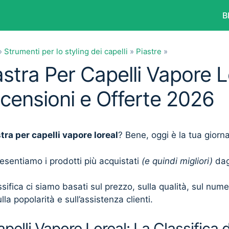
B
»
Strumenti per lo styling dei capelli
»
Piastre
»
astra Per Capelli Vapore L
ecensioni e Offerte 2026
tra per capelli vapore loreal
? Bene, oggi è la tua giorn
presentiamo i prodotti più acquistati
(e quindi migliori)
dagl
sifica ci siamo basati sul prezzo, sulla qualità, sul num
lla popolarità e sull’assistenza clienti.
pelli Vapore Loreal: La Classifica 