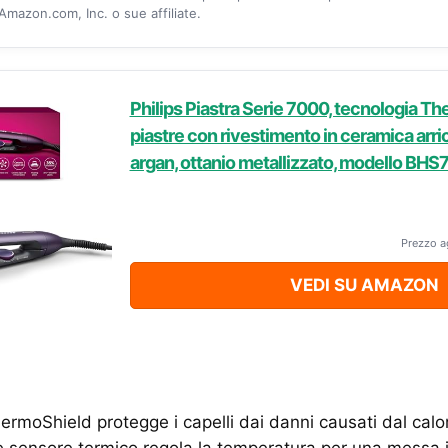
mazon.com, Inc. o sue affiliate.
Philips Piastra Serie 7000, tecnologia The
piastre con rivestimento in ceramica arric
argan, ottanio metallizzato, modello BH
Prezzo a
VEDI SU AMAZON
ermoShield protegge i capelli dai danni causati dal calo
nte sensore termico regola la temperatura per una messa 