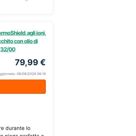
rmoShield, agli ioni,
chito con olio di
S732/00
79,99 €
ggiornato: 08/08/2026 06:16
re durante lo
in piega perfetta e