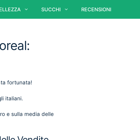
ELLEZZA
SUCCHI
RECENSIONI
oreal:
ata fortunata!
i italiani.
ero e sulla media delle
delle Vendite