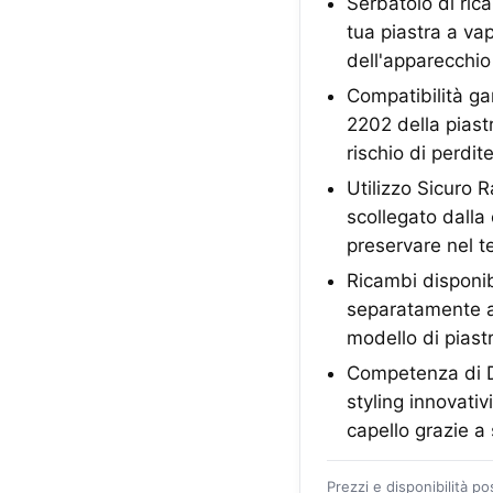
Serbatoio di ric
tua piastra a va
dell'apparecchi
Compatibilità ga
2202 della pias
rischio di perdi
Utilizzo Sicuro 
scollegato dalla
preservare nel t
Ricambi disponib
separatamente an
modello di piast
Competenza di De
styling innovativ
capello grazie a 
Prezzi e disponibilità p