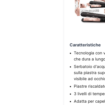
Caratteristiche
Tecnologia con va
che dura a lungo
Serbatoio d'acqu
sulla piastra su
visibile ad occh
Piastre riscaldat
3 livelli di temp
Adatta per capell