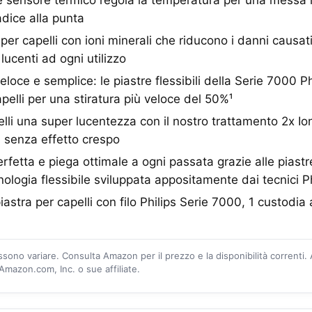
adice alla punta
 per capelli con ioni minerali che riducono i danni causat
e lucenti ad ogni utilizzo
veloce e semplice: le piastre flessibili della Serie 7000 P
pelli per una stiratura più veloce del 50%¹
lli una super lucentezza con il nostro trattamento 2x Ion
i senza effetto crespo
fetta e piega ottimale a ogni passata grazie alle piastre
ologia flessibile sviluppata appositamente dai tecnici Ph
 piastra per capelli con filo Philips Serie 7000, 1 custodia 
ossono variare. Consulta Amazon per il prezzo e la disponibilità correnti.
mazon.com, Inc. o sue affiliate.