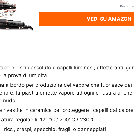
Prezzo a
VEDI SU AMAZON
pore: liscio assoluto e capelli luminosi; effetto anti-go
, a prova di umidità
a a bordo per produzione del vapore che fuoriesce dai pi
periore, la piastra emette vapore ad ogni chiusura anch
io nudo
e rivestite in ceramica per proteggere i capelli dal calore
eratura regolabili: 170°C / 200°C / 230°C
i ricci, crespi, specchio, fragili o danneggiati