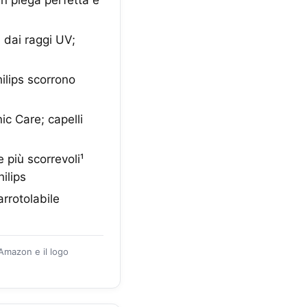
i dai raggi UV;
hilips scorrono
ic Care; capelli
 più scorrevoli¹
ilips
arrotolabile
 Amazon e il logo