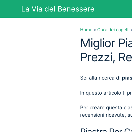
Vai
La Via del Benessere
al
contenuto
Home
»
Cura dei capelli
Miglior Pi
Prezzi, R
Sei alla ricerca di
pias
In questo articolo ti 
Per creare questa clas
recensioni ricevute, su
Piastra Per Ca