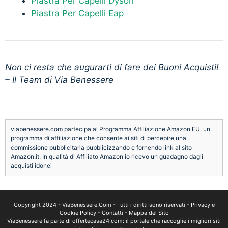
Piastra Per Capelli Dyson
Piastra Per Capelli Eap
Non ci resta che augurarti di fare dei Buoni Acquisti!
– Il Team di Via Benessere
viabenessere.com partecipa al Programma Affiliazione Amazon EU, un
programma di affiliazione che consente ai siti di percepire una
commissione pubblicitaria pubblicizzando e fornendo link al sito
Amazon.it. In qualità di Affiliato Amazon io ricevo un guadagno dagli
acquisti idonei
Copyright 2024 -
ViaBenessere.Com
- Tutti i diritti sono riservati -
Privacy e
Cookie Policy
-
Contatti
-
Mappa del Sito
ViaBenessere fa parte di
offertecasa24.com
: il portale che raccoglie i migliori siti