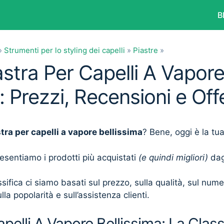
B
»
Strumenti per lo styling dei capelli
»
Piastre
»
astra Per Capelli A Vapor
: Prezzi, Recensioni e Of
tra per capelli a vapore bellissima
? Bene, oggi è la tu
presentiamo i prodotti più acquistati
(e quindi migliori)
dagl
sifica ci siamo basati sul prezzo, sulla qualità, sul num
lla popolarità e sull’assistenza clienti.
pelli A Vapore Bellissima: La Classi