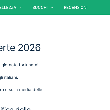
ELLEZZA
SUCCHI
RECENSIONI
e
ferte 2026
a giornata fortunata!
i italiani.
ero e sulla media delle
fica delle