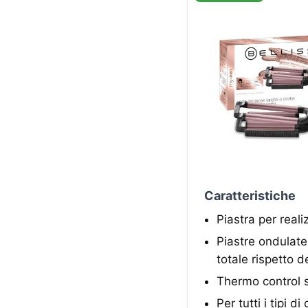
Caratteristiche
Piastra per real
Piastre ondulate
totale rispetto de
Thermo control 
Per tutti i tipi d