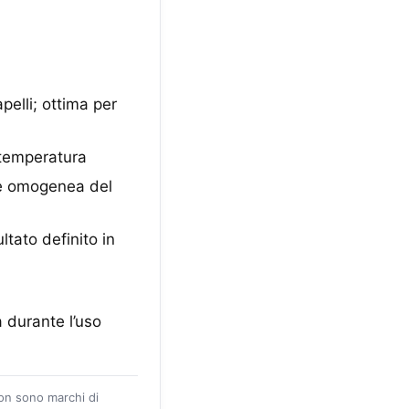
apelli; ottima per
 temperatura
one omogenea del
ltato definito in
 durante l’uso
zon sono marchi di