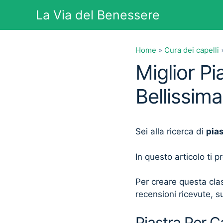
Vai
La Via del Benessere
al
contenuto
Home
»
Cura dei capelli
Miglior Pi
Bellissima
Sei alla ricerca di
pias
In questo articolo ti 
Per creare questa clas
recensioni ricevute, su
Piastra Per Ca