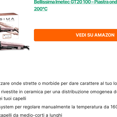
Bellissima Imetec GT20 100 – Piastra ond
200°C
VEDI SU AMAZON
izzare onde strette o morbide per dare carattere al tuo l
 rivestite in ceramica per una distribuzione omogenea d
i tuoi capelli
system per regolare manualmente la temperatura da 1
i capelli da medio-corti a lunghi