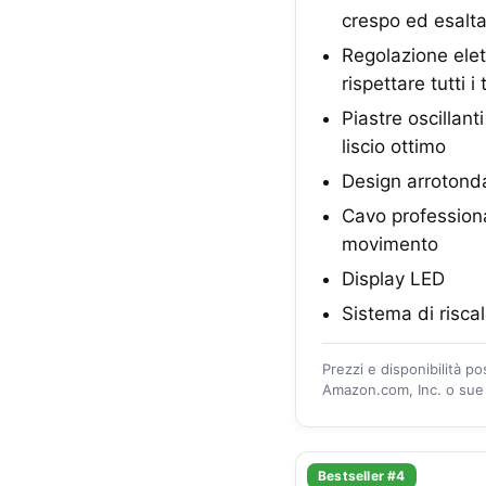
crespo ed esalta
Regolazione elet
rispettare tutti i 
Piastre oscillan
liscio ottimo
Design arrotondat
Cavo professional
movimento
Display LED
Sistema di risca
Prezzi e disponibilità p
Amazon.com, Inc. o sue a
Bestseller #4