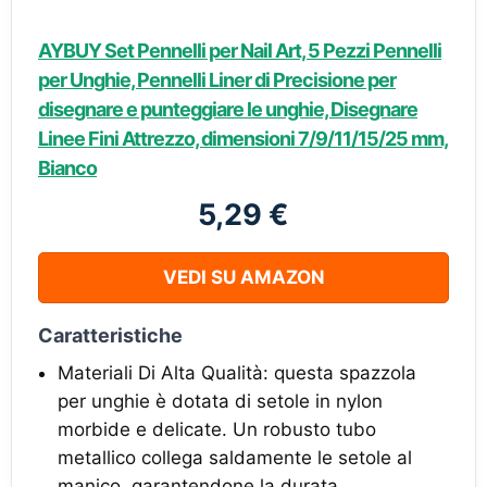
AYBUY Set Pennelli per Nail Art, 5 Pezzi Pennelli
per Unghie, Pennelli Liner di Precisione per
disegnare e punteggiare le unghie, Disegnare
Linee Fini Attrezzo, dimensioni 7/9/11/15/25 mm,
Bianco
5,29 €
VEDI SU AMAZON
Caratteristiche
Materiali Di Alta Qualità: questa spazzola
per unghie è dotata di setole in nylon
morbide e delicate. Un robusto tubo
metallico collega saldamente le setole al
manico, garantendone la durata.