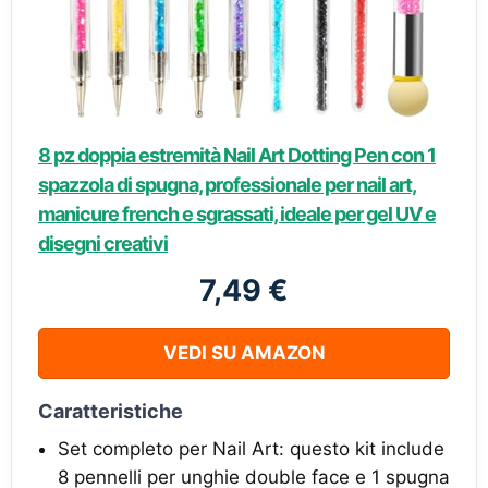
8 pz doppia estremità Nail Art Dotting Pen con 1
spazzola di spugna, professionale per nail art,
manicure french e sgrassati, ideale per gel UV e
disegni creativi
7,49 €
VEDI SU AMAZON
Caratteristiche
Set completo per Nail Art: questo kit include
8 pennelli per unghie double face e 1 spugna