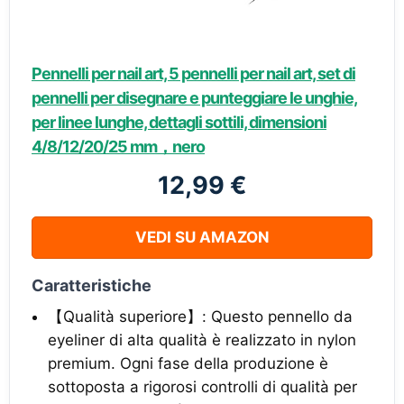
Pennelli per nail art, 5 pennelli per nail art, set di
pennelli per disegnare e punteggiare le unghie,
per linee lunghe, dettagli sottili, dimensioni
4/8/12/20/25 mm，nero
12,99 €
VEDI SU AMAZON
Caratteristiche
【Qualità superiore】: Questo pennello da
eyeliner di alta qualità è realizzato in nylon
premium. Ogni fase della produzione è
sottoposta a rigorosi controlli di qualità per