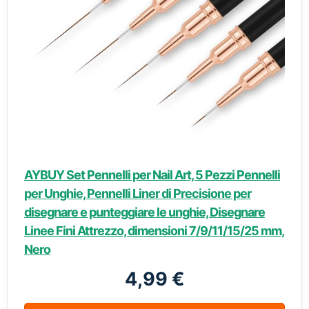
AYBUY Set Pennelli per Nail Art, 5 Pezzi Pennelli
per Unghie, Pennelli Liner di Precisione per
disegnare e punteggiare le unghie, Disegnare
Linee Fini Attrezzo, dimensioni 7/9/11/15/25 mm,
Nero
4,99 €