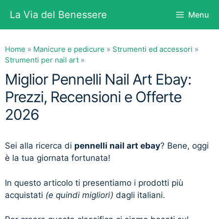
Vai
La Via del Benessere
Menu
al
contenuto
Home
»
Manicure e pedicure
»
Strumenti ed accessori
»
Strumenti per nail art
»
Miglior Pennelli Nail Art Ebay:
Prezzi, Recensioni e Offerte
2026
Sei alla ricerca di
pennelli nail art ebay
? Bene, oggi
è la tua giornata fortunata!
In questo articolo ti presentiamo i prodotti più
acquistati
(e quindi migliori)
dagli italiani.