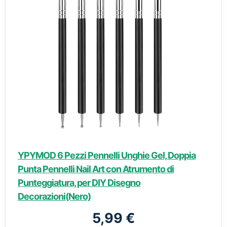
YPYMOD 6 Pezzi Pennelli Unghie Gel, Doppia
Punta Pennelli Nail Art con Atrumento di
Punteggiatura, per DIY Disegno
Decorazioni(Nero)
5,99 €