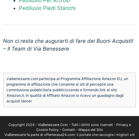
Pediluvio Per Artrosi
Pediluvio Piedi Stanchi
Non ci resta che augurarti di fare dei Buoni Acquisti!
– Il Team di Via Benessere
viabenessere.com partecipa al Programma Affiliazione Amazon EU, un
programma di affiliazione che consente ai siti di percepire una
commissione pubblicitaria pubblicizzando e fornendo link al sito
Amazon.it. In qualità di Affiliato Amazon io ricevo un guadagno dagli
acquisti idonei
Copyright 2024 -
ViaBenessere.Com
- Tutti i diritti sono riservati -
Privacy e
Cookie Policy
-
Contatti
-
Mappa del Sito
ViaBenessere fa parte di
offertecasa24.com
: il portale che raccoglie i migliori siti