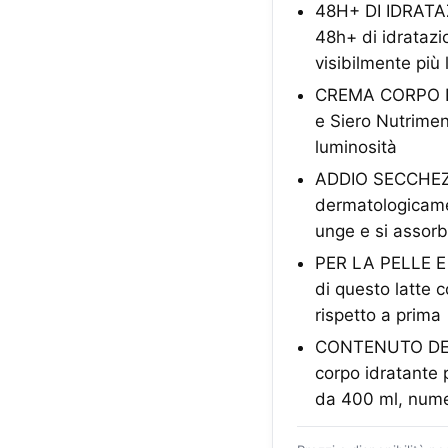
48H+ DI IDRATAZ
48h+ di idratazi
visibilmente più
CREMA CORPO DON
e Siero Nutrimen
luminosità
ADDIO SECCHEZZA
dermatologicamen
unge e si assor
PER LA PELLE E I
di questo latte c
rispetto a prima
CONTENUTO DELL
corpo idratante
da 400 ml, nume