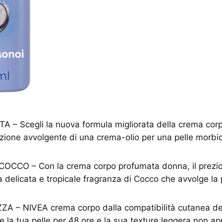
 – Scegli la nuova formula migliorata della crema cor
zione avvolgente di una crema-olio per una pelle morbid
CO – Con la crema corpo profumata donna, il prezios
delicata e tropicale fragranza di Cocco che avvolge la pe
A – NIVEA crema corpo dalla compatibilità cutanea d
 la tua pelle per 48 ore e la sua texture leggera non app