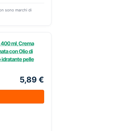
zon sono marchi di
 400 ml, Crema
ata con Olio di
idratante pelle
5,89 €