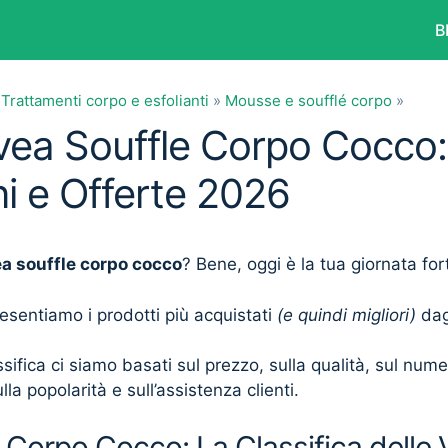
B
»
Trattamenti corpo e esfolianti
»
Mousse e soufflé corpo
»
ivea Souffle Corpo Cocco:
i e Offerte 2026
ea souffle corpo cocco
? Bene, oggi è la tua giornata for
presentiamo i prodotti più acquistati
(e quindi migliori)
dagl
sifica ci siamo basati sul prezzo, sulla qualità, sul num
lla popolarità e sull’assistenza clienti.
 Corpo Cocco: La Classifica delle 