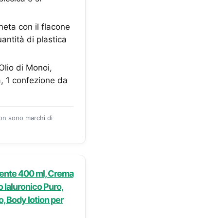
eta con il flacone
antità di plastica
io di Monoi,
, 1 confezione da
zon sono marchi di
ente 400 ml, Crema
 Ialuronico Puro,
, Body lotion per