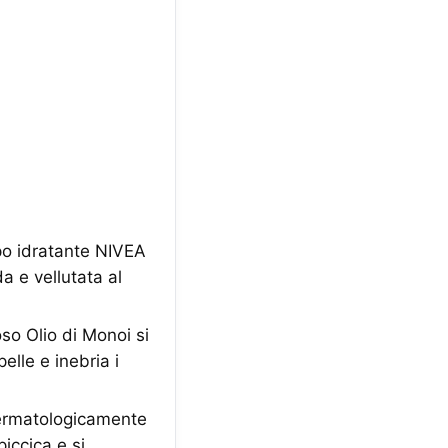
po idratante NIVEA
a e vellutata al
o Olio di Monoi si
lle e inebria i
ermatologicamente
iccica e si