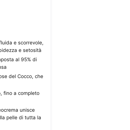
uida e scorrevole,
rbidezza e setosità
mposta al 95% di
ensa
ose del Cocco, che
 fino a completo
Leocrema unisce
a pelle di tutta la