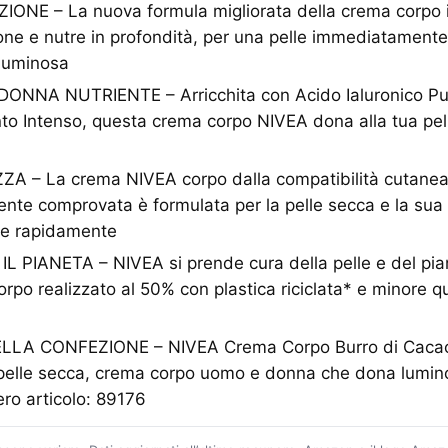
IONE – La nuova formula migliorata della crema corpo 
one e nutre in profondità, per una pelle immediatament
 luminosa
NA NUTRIENTE – Arricchita con Acido Ialuronico Pur
to Intenso, questa crema corpo NIVEA dona alla tua pel
 – La crema NIVEA corpo dalla compatibilità cutane
te comprovata è formulata per la pelle secca e la sua 
be rapidamente
L PIANETA – NIVEA si prende cura della pelle e del pian
orpo realizzato al 50% con plastica riciclata* e minore qu
A CONFEZIONE – NIVEA Crema Corpo Burro di Cacao 
 pelle secca, crema corpo uomo e donna che dona lumino
ro articolo: 89176