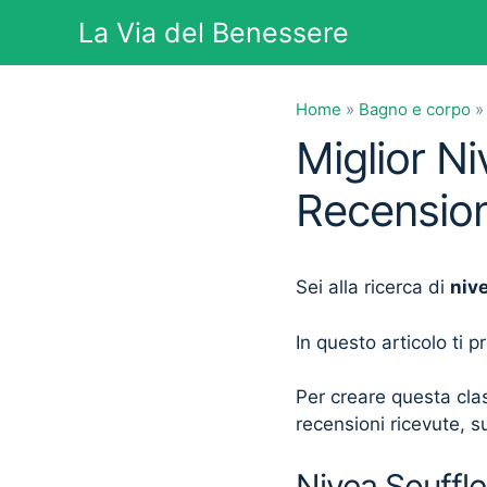
Vai
La Via del Benessere
al
contenuto
Home
»
Bagno e corpo
Miglior N
Recension
Sei alla ricerca di
niv
In questo articolo ti 
Per creare questa clas
recensioni ricevute, su
Nivea Souffle