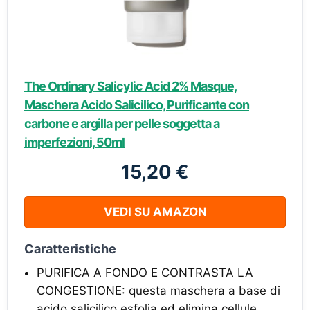
The Ordinary Salicylic Acid 2% Masque,
Maschera Acido Salicilico, Purificante con
carbone e argilla per pelle soggetta a
imperfezioni, 50ml
15,20 €
VEDI SU AMAZON
Caratteristiche
PURIFICA A FONDO E CONTRASTA LA
CONGESTIONE: questa maschera a base di
acido salicilico esfolia ed elimina cellule