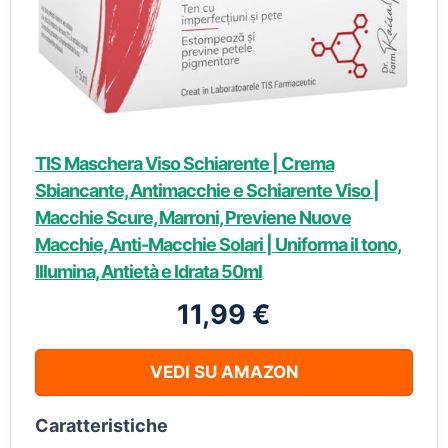
TIS Maschera Viso Schiarente | Crema
Sbiancante, Antimacchie e Schiarente Viso |
Macchie Scure, Marroni, Previene Nuove
Macchie, Anti-Macchie Solari | Uniforma il tono,
Illumina, Antietà e Idrata 50ml
11,99 €
VEDI SU AMAZON
Caratteristiche