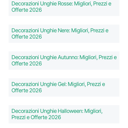
Decorazioni Unghie Rosse: Migliori, Prezzi e
Offerte 2026
Decorazioni Unghie Nere: Migliori, Prezzi e
Offerte 2026
Decorazioni Unghie Autunno: Migliori, Prezzi e
Offerte 2026
Decorazioni Unghie Gel: Migliori, Prezzi e
Offerte 2026
Decorazioni Unghie Halloween: Migliori,
Prezzi e Offerte 2026