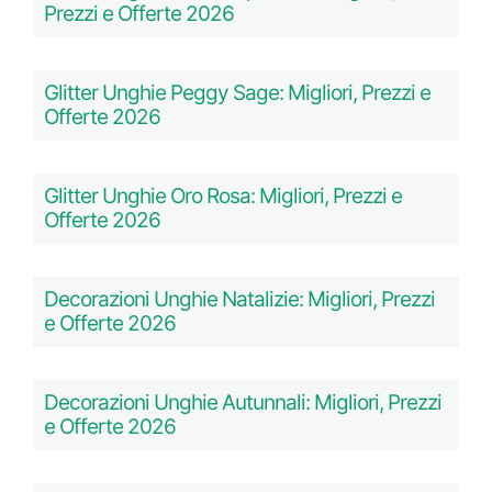
Prezzi e Offerte 2026
Glitter Unghie Peggy Sage: Migliori, Prezzi e
Offerte 2026
Glitter Unghie Oro Rosa: Migliori, Prezzi e
Offerte 2026
Decorazioni Unghie Natalizie: Migliori, Prezzi
e Offerte 2026
Decorazioni Unghie Autunnali: Migliori, Prezzi
e Offerte 2026