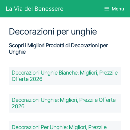
Vai
La Via del Benessere
Menu
al
contenuto
Decorazioni per unghie
Scopri i Migliori Prodotti di Decorazioni per
Unghie
Decorazioni Unghie Bianche: Migliori, Prezzi e
Offerte 2026
Decorazioni Unghie: Migliori, Prezzi e Offerte
2026
Decorazioni Per Unghie: Migliori, Prezzi e