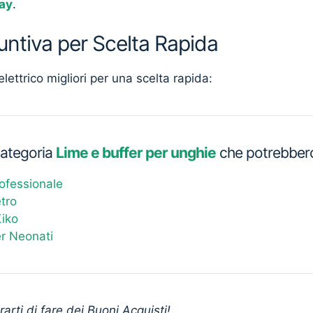
ay
.
untiva per Scelta Rapida
lettrico migliori per una scelta rapida:
 categoria
Lime e buffer per unghie
che potrebbero 
ofessionale
tro
Kiko
r Neonati
arti di fare dei Buoni Acquisti!