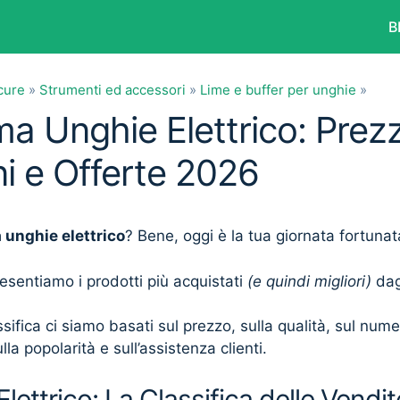
B
cure
»
Strumenti ed accessori
»
Lime e buffer per unghie
»
ma Unghie Elettrico: Prezz
i e Offerte 2026
 unghie elettrico
? Bene, oggi è la tua giornata fortunat
presentiamo i prodotti più acquistati
(e quindi migliori)
dagl
sifica ci siamo basati sul prezzo, sulla qualità, sul num
lla popolarità e sull’assistenza clienti.
lettrico: La Classifica delle Vendit