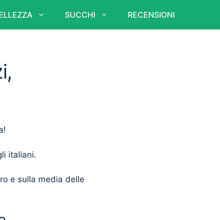
ELLEZZA
SUCCHI
RECENSIONI
i,
a!
i italiani.
ero e sulla media delle
e