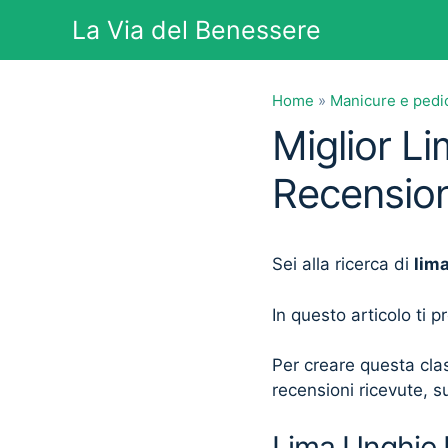
Vai
La Via del Benessere
al
contenuto
Home
»
Manicure e pedi
Miglior Li
Recension
Sei alla ricerca di
lima
In questo articolo ti 
Per creare questa clas
recensioni ricevute, su
Lima Unghie E