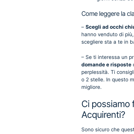
Come leggere la cla
–
Scegli ad occhi chi
hanno venduto di più,
scegliere sta a te in 
– Se ti interessa un p
domande e risposte
c
perplessità. Ti consi
o 2 stelle. In questo m
migliore.
Ci possiamo fi
Acquirenti?
Sono sicuro che questo