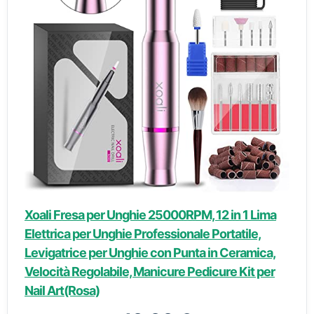
Xoali Fresa per Unghie 25000RPM, 12 in 1 Lima
Elettrica per Unghie Professionale Portatile,
Levigatrice per Unghie con Punta in Ceramica,
Velocità Regolabile, Manicure Pedicure Kit per
Nail Art(Rosa)