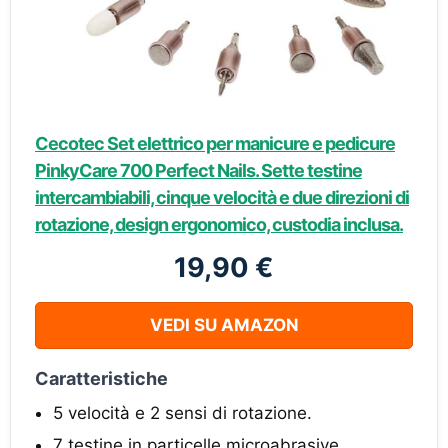
Cecotec Set elettrico per manicure e pedicure
PinkyCare 700 Perfect Nails. Sette testine
intercambiabili, cinque velocità e due direzioni di
rotazione, design ergonomico, custodia inclusa.
19,90 €
VEDI SU AMAZON
Caratteristiche
5 velocità e 2 sensi di rotazione.
7 testine in particelle microabrasive.