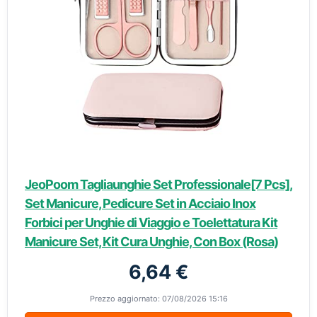
JeoPoom Tagliaunghie Set Professionale[7 Pcs],
Set Manicure, Pedicure Set in Acciaio Inox
Forbici per Unghie di Viaggio e Toelettatura Kit
Manicure Set, Kit Cura Unghie, Con Box (Rosa)
6,64 €
Prezzo aggiornato: 07/08/2026 15:16