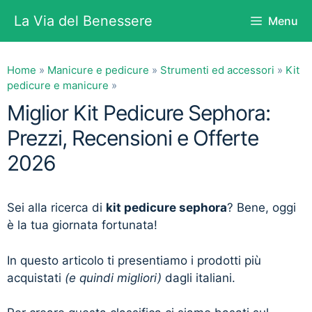
Vai
La Via del Benessere
Menu
al
contenuto
Home
»
Manicure e pedicure
»
Strumenti ed accessori
»
Kit
pedicure e manicure
»
Miglior Kit Pedicure Sephora:
Prezzi, Recensioni e Offerte
2026
Sei alla ricerca di
kit pedicure sephora
? Bene, oggi
è la tua giornata fortunata!
In questo articolo ti presentiamo i prodotti più
acquistati
(e quindi migliori)
dagli italiani.