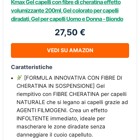
Kmax Gel capelli con fibre di cheratina effetto
volumizzante 200ml, Gel colorato per capelli
diradati, Gel per capelli Uomo e Donna - Biondo
27,50 €
VEDI SU AMAZON
Caratteristiche
[FORMULA INNOVATIVA CON FIBRE DI
CHERATINA IN SOSPENSIONE] Gel
riempitivo con FIBRE CHERATINA per capelli
NATURALE che si legano ai capelli grazie ad
AGENTI FILMOGENI. Crea un effetto
INFOLTENTE immediato, ideale per
mascherare le zone diradate senza
danneggiare il cuoio capelluto.