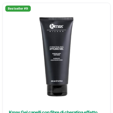
Bestseller #9
Kmax Gel capelli con fibre di cheratina effetto