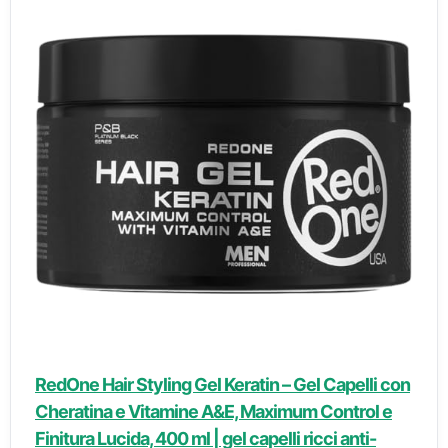
RedOne Hair Styling Gel Keratin – Gel Capelli con
Cheratina e Vitamine A&E, Maximum Control e
Finitura Lucida, 400 ml | gel capelli ricci anti-