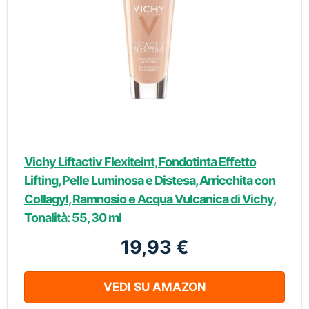
Vichy Liftactiv Flexiteint, Fondotinta Effetto
Lifting, Pelle Luminosa e Distesa, Arricchita con
Collagyl, Ramnosio e Acqua Vulcanica di Vichy,
Tonalità: 55, 30 ml
19,93 €
VEDI SU AMAZON