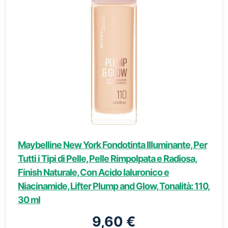
Maybelline New York Fondotinta Illuminante, Per
Tutti i Tipi di Pelle, Pelle Rimpolpata e Radiosa,
Finish Naturale, Con Acido Ialuronico e
Niacinamide, Lifter Plump and Glow, Tonalità: 110,
30 ml
9,60 €