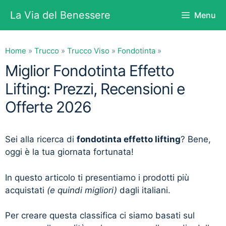
Vai
La Via del Benessere
Menu
al
contenuto
Home
»
Trucco
»
Trucco Viso
»
Fondotinta
»
Miglior Fondotinta Effetto
Lifting: Prezzi, Recensioni e
Offerte 2026
Sei alla ricerca di
fondotinta effetto lifting
? Bene,
oggi è la tua giornata fortunata!
In questo articolo ti presentiamo i prodotti più
acquistati
(e quindi migliori)
dagli italiani.
Per creare questa classifica ci siamo basati sul