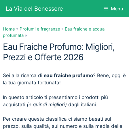
Vai
La Via del Benessere
Menu
al
contenuto
Home
»
Profumi e fragranze
»
Eau fraiche e acqua
profumata
»
Eau Fraiche Profumo: Migliori,
Prezzi e Offerte 2026
Sei alla ricerca di
eau fraiche profumo
? Bene, oggi è
la tua giornata fortunata!
In questo articolo ti presentiamo i prodotti più
acquistati
(e quindi migliori)
dagli italiani.
Per creare questa classifica ci siamo basati sul
prezzo, sulla qualità, sul numero e sulla media delle