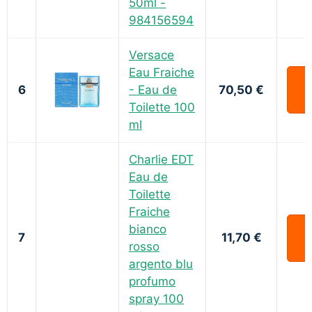
50ml -
984156594
Versace
Eau Fraiche
6
- Eau de
70,50 €
Toilette 100
ml
Charlie EDT
Eau de
Toilette
Fraiche
bianco
7
11,70 €
rosso
argento blu
profumo
spray 100