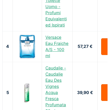
Toilette
Uomo -
Profumi
Equivalenti
ed Ispirati
Versace
Eau Fraiche
4
57,27 €
A/S - 100
ml
Caudalie -
Caudalie
Eau Des
Vignes
5
Acqua
39,90 €
Fresca
Profumata