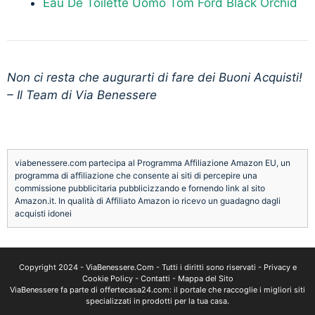
Eau De Toilette Uomo Tom Ford Black Orchid
Non ci resta che augurarti di fare dei Buoni Acquisti!
– Il Team di Via Benessere
viabenessere.com partecipa al Programma Affiliazione Amazon EU, un
programma di affiliazione che consente ai siti di percepire una
commissione pubblicitaria pubblicizzando e fornendo link al sito
Amazon.it. In qualità di Affiliato Amazon io ricevo un guadagno dagli
acquisti idonei
Copyright 2024 -
ViaBenessere.Com
- Tutti i diritti sono riservati -
Privacy e
Cookie Policy
-
Contatti
-
Mappa del Sito
ViaBenessere fa parte di
offertecasa24.com
: il portale che raccoglie i migliori siti
specializzati in prodotti per la tua casa.