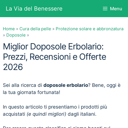
Vai
La Via del Benessere
Menu
al
contenuto
Home
»
Cura della pelle
»
Protezione solare e abbronzatura
»
Doposole
»
Miglior Doposole Erbolario:
Prezzi, Recensioni e Offerte
2026
Sei alla ricerca di
doposole erbolario
? Bene, oggi è
la tua giornata fortunata!
In questo articolo ti presentiamo i prodotti più
acquistati
(e quindi migliori)
dagli italiani.