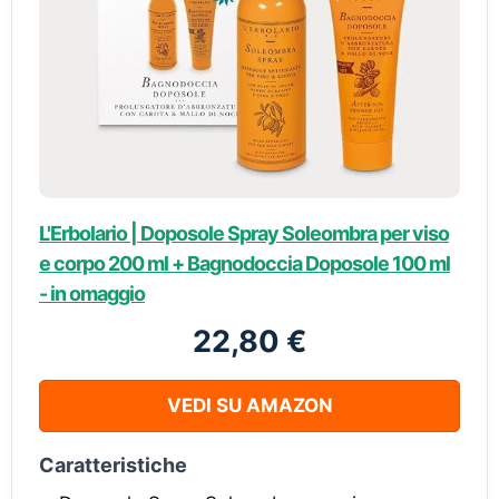
L'Erbolario | Doposole Spray Soleombra per viso
e corpo 200 ml + Bagnodoccia Doposole 100 ml
- in omaggio
22,80 €
VEDI SU AMAZON
Caratteristiche