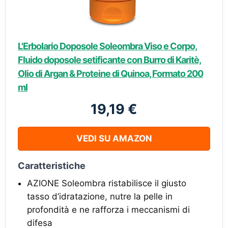
L'Erbolario Doposole Soleombra Viso e Corpo,
Fluido doposole setificante con Burro di Karitè,
Olio di Argan & Proteine di Quinoa, Formato 200
ml
19,19 €
VEDI SU AMAZON
Caratteristiche
AZIONE Soleombra ristabilisce il giusto
tasso d’idratazione, nutre la pelle in
profondità e ne rafforza i meccanismi di
difesa