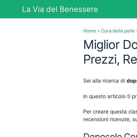
Vai
La Via del Benessere
al
contenuto
Home
»
Cura della pelle
Miglior D
Prezzi, R
Sei alla ricerca di
dop
In questo articolo ti 
Per creare questa clas
recensioni ricevute, su
Doposole Corp