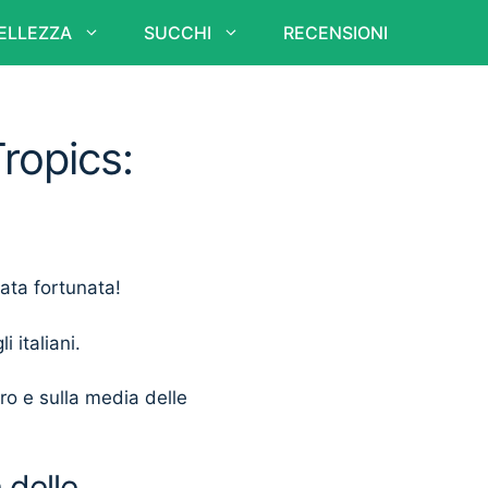
ELLEZZA
SUCCHI
RECENSIONI
ropics:
nata fortunata!
i italiani.
ero e sulla media delle
 delle