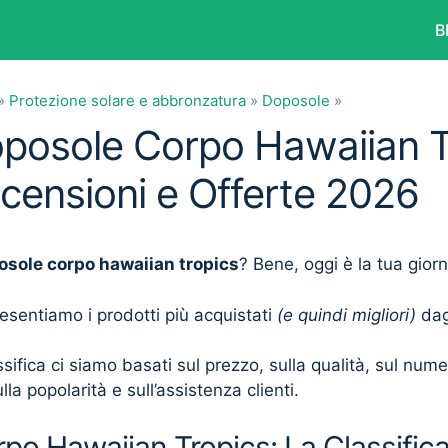
B
»
Protezione solare e abbronzatura
»
Doposole
»
oposole Corpo Hawaiian T
ecensioni e Offerte 2026
osole corpo hawaiian tropics
? Bene, oggi è la tua gior
presentiamo i prodotti più acquistati
(e quindi migliori)
dagl
sifica ci siamo basati sul prezzo, sulla qualità, sul num
lla popolarità e sull’assistenza clienti.
o Hawaiian Tropics: La Classifica