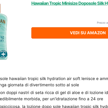
Hawaiian Tropic Minisize Doposole Silk H
Prezzo a
VEDI SU AMAZON
sole hawaiian tropic silk hydration air soft lenisce e am
ga giornata di divertimento sotto al sole
n doppi nastri di seta ricca di gel di aloe e di lozione id
credibilmente morbida, per un'idratazione fino a 24 ore
piccicosa, la lozione dopo sole hawaiian tropic silk hydr