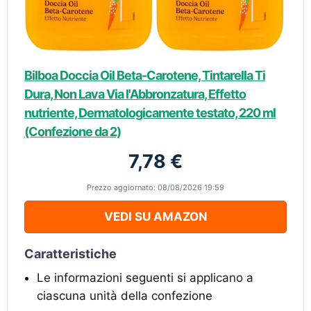
Bilboa Doccia Oil Beta-Carotene, Tintarella Ti
Dura, Non Lava Via l'Abbronzatura, Effetto
nutriente, Dermatologicamente testato, 220 ml
(Confezione da 2)
7,78 €
Prezzo aggiornato: 08/08/2026 19:59
VEDI SU AMAZON
Caratteristiche
Le informazioni seguenti si applicano a
ciascuna unità della confezione