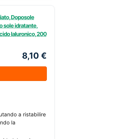
iato, Doposole
 sole idratante,
cido Ialuronico, 200
8,10 €
tando a ristabilire
endo la