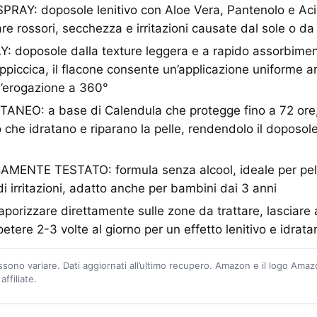
RAY: doposole lenitivo con Aloe Vera, Pantenolo e Acid
are rossori, secchezza e irritazioni causate dal sole o da
doposole dalla texture leggera e a rapido assorbimen
piccica, il flacone consente un’applicazione uniforme a
all’erogazione a 360°
NEO: a base di Calendula che protegge fino a 72 ore,
o che idratano e riparano la pelle, rendendolo il doposol
NTE TESTATO: formula senza alcool, ideale per pelli s
o di irritazioni, adatto anche per bambini dai 3 anni
orizzare direttamente sulle zone da trattare, lasciare
etere 2-3 volte al giorno per un effetto lenitivo e idrat
ossono variare. Dati aggiornati all’ultimo recupero. Amazon e il logo Ama
ffiliate.