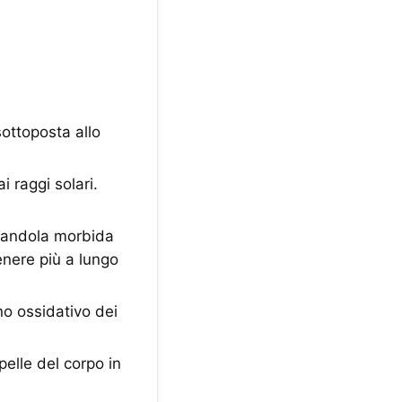
ottoposta allo
 raggi solari.
ciandola morbida
enere più a lungo
o ossidativo dei
elle del corpo in