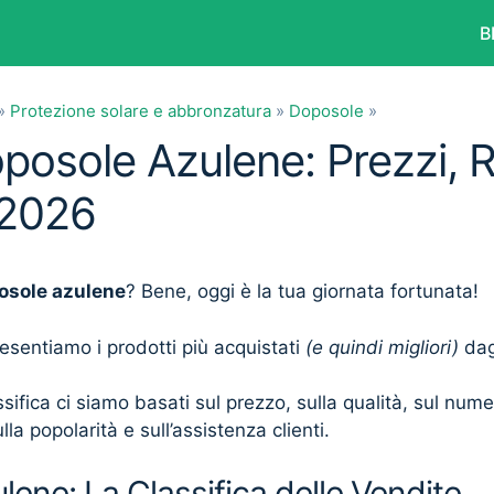
B
»
Protezione solare e abbronzatura
»
Doposole
»
oposole Azulene: Prezzi, 
 2026
osole azulene
? Bene, oggi è la tua giornata fortunata!
presentiamo i prodotti più acquistati
(e quindi migliori)
dagl
sifica ci siamo basati sul prezzo, sulla qualità, sul num
lla popolarità e sull’assistenza clienti.
ene: La Classifica delle Vendite