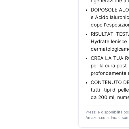
rigenerazione ad
DOPOSOLE ALOE –
e Acido Ialuroni
dopo l'esposizio
RISULTATI TESTAT
Hydrate lenisce 
dermatologicam
CREA LA TUA ROUT
per la cura post
profondamente r
CONTENUTO DELL
tutti i tipi di p
da 200 ml, nume
Prezzi e disponibilità p
Amazon.com, Inc. o sue a