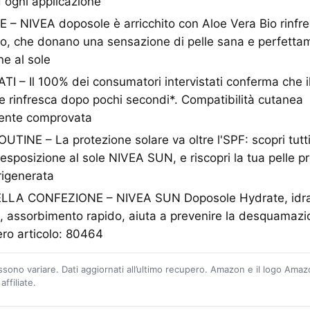
 ogni applicazione
 NIVEA doposole è arricchito con Aloe Vera Bio rinfre
co, che donano una sensazione di pelle sana e perfetta
ne al sole
I – Il 100% dei consumatori intervistati conferma che 
e rinfresca dopo pochi secondi*. Compatibilità cutanea
ente comprovata
INE – La protezione solare va oltre l'SPF: scopri tutti i
-esposizione al sole NIVEA SUN, e riscopri la tua pelle pr
igenerata
A CONFEZIONE – NIVEA SUN Doposole Hydrate, idrat
elle, assorbimento rapido, aiuta a prevenire la desquamaz
ro articolo: 80464
ossono variare. Dati aggiornati all’ultimo recupero. Amazon e il logo Ama
ffiliate.