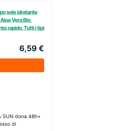
o sole idratante
 Aloe Vera Bio,
 rapido, Tutti i tipi
6,59 €
EA SUN dona 48h+
cesso di