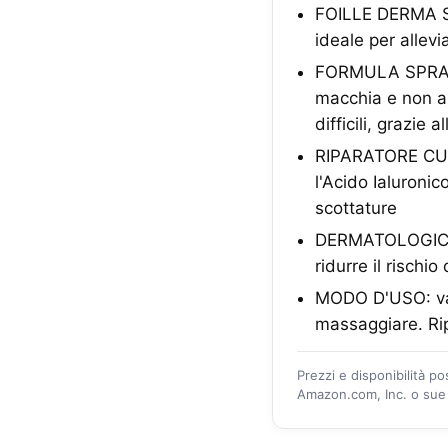
FOILLE DERMA SP
ideale per allevi
FORMULA SPRAY: 
macchia e non ap
difficili, grazie 
RIPARATORE CUTA
l'Acido Ialuronic
scottature
DERMATOLOGICAME
ridurre il rischi
MODO D'USO: vap
massaggiare. Rip
Prezzi e disponibilità p
Amazon.com, Inc. o sue a