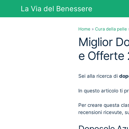
Vai
La Via del Benessere
al
contenuto
Home
»
Cura della pelle
Miglior D
e Offerte
Sei alla ricerca di
dop
In questo articolo ti 
Per creare questa clas
recensioni ricevute, su
Doposole Azul