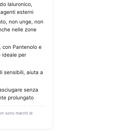
o Ialuronico,
 agenti esterni
to, non unge, non
nche nelle zone
 con Pantenolo e
e ideale per
ensibili, aiuta a
 asciugare senza
ante prolungato
zon sono marchi di