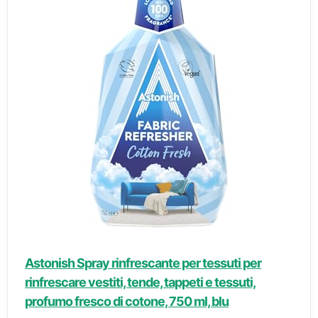
Astonish Spray rinfrescante per tessuti per
rinfrescare vestiti, tende, tappeti e tessuti,
profumo fresco di cotone, 750 ml, blu