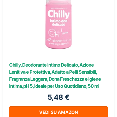
Chilly, Deodorante Intimo Delicato, Azione
Lenitiva e Protettiva, Adatto a Pelli Sensibili,
Fragranza Leggera, Dona Freschezza e Igiene
Intima, pH 5, Ideale per Uso Quotidiano, 50 ml
5,48 €
VEDI SU AMAZON