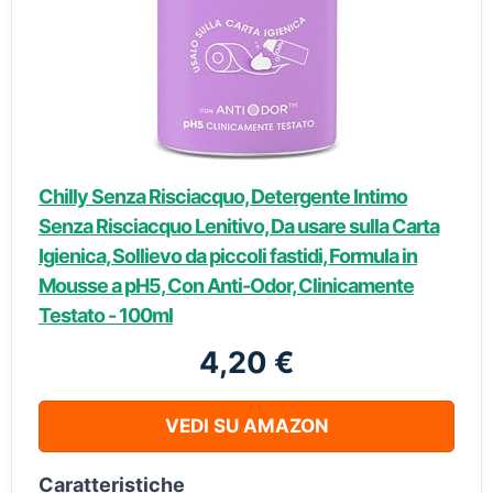
Chilly Senza Risciacquo, Detergente Intimo
Senza Risciacquo Lenitivo, Da usare sulla Carta
Igienica, Sollievo da piccoli fastidi, Formula in
Mousse a pH5, Con Anti-Odor, Clinicamente
Testato - 100ml
4,20 €
VEDI SU AMAZON
Caratteristiche