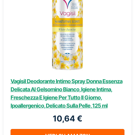
Vagisil Deodorante Intimo Spray Donna Essenza
Delicata Al Gelsomino Bianco, Igiene Intima,
Freschezza E Igiene Per Tutto Il Giorno,
Ipoallergenico, Delicato Sulla Pelle, 125 ml
10,64 €