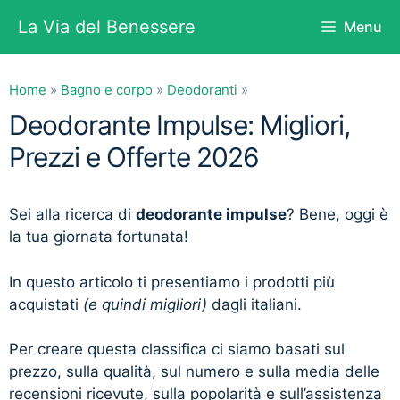
Vai
La Via del Benessere
Menu
al
contenuto
Home
»
Bagno e corpo
»
Deodoranti
»
Deodorante Impulse: Migliori,
Prezzi e Offerte 2026
Sei alla ricerca di
deodorante impulse
? Bene, oggi è
la tua giornata fortunata!
In questo articolo ti presentiamo i prodotti più
acquistati
(e quindi migliori)
dagli italiani.
Per creare questa classifica ci siamo basati sul
prezzo, sulla qualità, sul numero e sulla media delle
recensioni ricevute, sulla popolarità e sull’assistenza